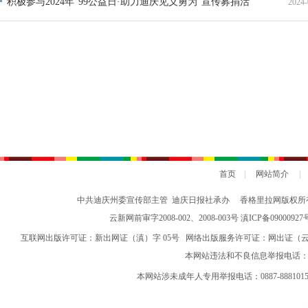
积极参与2024年“99公益日·助力迪庆见义勇为”宣传募捐活
2024-
动倡议书