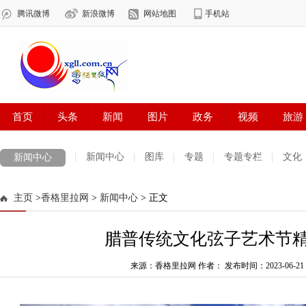
新闻中心
图库
专题
专题专栏
文化
新闻中心
数字报刊
迪庆手机报
摄影世界
测试
普达措国家公园
主页
>
香格里拉网
>
新闻中心
> 正文
法治迪庆
周边地区
生活资讯
迪庆妇女网
中共迪庆州委
腊普传统文化弦子艺术节
来源：香格里拉网 作者：
发布时间：2023-06-21 0