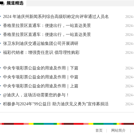
频道精选
2024 年迪庆州新闻系列综合高级职称定向评审通过人员名
2024-
单公示
香格里拉景区直通车：便捷出行，一站直达美景
2024-
香格里拉景区直通车：便捷出行，一站直达美景
2024-
张卫东到迪庆交通运输集团公司开展调研
2024-
福彩代销者：增强责任意识 倡导理性购彩
2024-
中央专项彩票公益金的用途及作用｜下篇
2024-
中央专项彩票公益金的用途及作用｜中篇
2024-
中央专项彩票公益金的用途及作用｜上篇
2024-
@迪庆人，这场活动需要您的参与！
2024-
积极参与2024年“99公益日·助力迪庆见义勇为”宣传募捐活
2024-
动倡议书