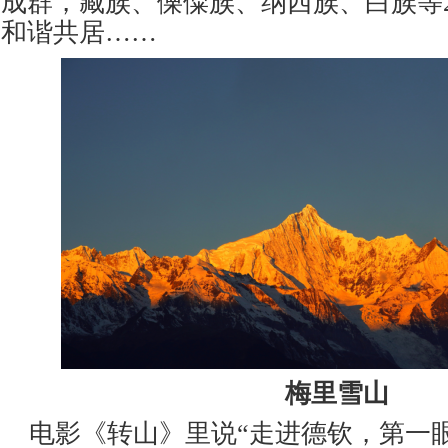
成群，藏族、傈僳族、纳西族、白族等
和谐共居……
梅里雪山
电影《转山》里说
“走进德钦，第一