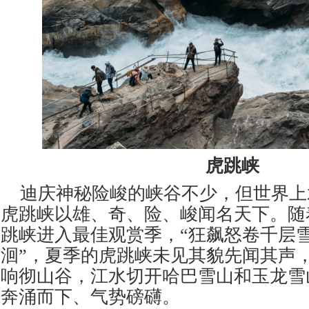
虎跳峡
迪庆神秘险峻的峡谷不少，但世界上
虎跳峡以雄、奇、险、峻闻名天下。随
跳峡进入最佳观赏季，
“狂飙怒卷千层
洄”，夏季的虎跳峡未见其貌先闻其声
响彻山谷，江水切开哈巴雪山和玉龙雪
奔涌而下、气势磅礴。