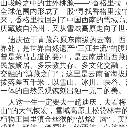
山峻岭之中的世外桃源——“香格里拉（Shan
全球范围内形成了一股“寻找香格里拉”
来，香格里拉回到了中国西南的雪域高
庆藏族自治州，又从雪域高原走向了世
迪庆位于青藏高原东南缘的云南、西
界处，是世界自然遗产
“三江并流”的
曾是茶马古道的要冲，是云南进出西藏
民族聚居、多宗教共存、多文化交融，
交融的“滇藏之门”；这里是云南省海
拔落差五千米，以雪山、冰川、峡谷、
一体的自然景观镌刻出独一无二的美。
人这一生一定要去一趟迪庆，去看梅
山”的大气恢宏，雪域高原上松赞林寺
植物王国里滇金丝猴的“烈焰红唇”，