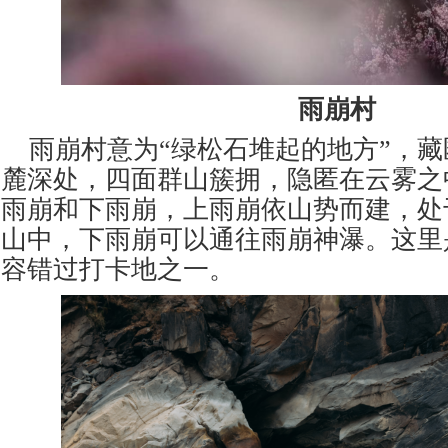
雨崩村
雨崩村意为
“绿松石堆起的地方”，
麓深处，四面群山簇拥，隐匿在云雾之
雨崩和下雨崩，上雨崩依山势而建，处
山中，下雨崩可以通往雨崩神瀑。这里
容错过打卡地之一。