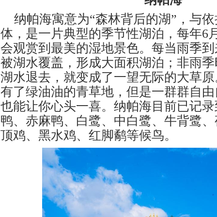
纳帕海寓意为
“森林背后的湖”，与
体，是一片典型的季节性湖泊，每年6月
会观赏到最美的湿地景色。每当雨季到
被湖水覆盖，形成大面积湖泊；非雨季
湖水退去，就变成了一望无际的大草原
有了绿油油的青草地，但是一群群自由
也能让你心头一喜。纳帕海目前已记录
鸭、赤麻鸭、白鹭、中白鹭、牛背鹭、
顶鸡、黑水鸡、红脚鹬等候鸟。