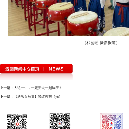
（和丽瑶 摄影报道）
上一篇：
人这一生，一定要去一趟迪庆！
下一篇：
【迪庆百鸟集】㊽红脚鹬（yù）