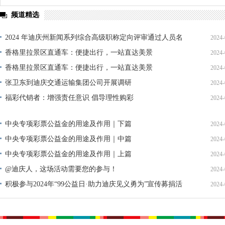
频道精选
2024 年迪庆州新闻系列综合高级职称定向评审通过人员名
2024-
单公示
香格里拉景区直通车：便捷出行，一站直达美景
2024-
香格里拉景区直通车：便捷出行，一站直达美景
2024-
张卫东到迪庆交通运输集团公司开展调研
2024-
福彩代销者：增强责任意识 倡导理性购彩
2024-
中央专项彩票公益金的用途及作用｜下篇
2024-
中央专项彩票公益金的用途及作用｜中篇
2024-
中央专项彩票公益金的用途及作用｜上篇
2024-
@迪庆人，这场活动需要您的参与！
2024-
积极参与2024年“99公益日·助力迪庆见义勇为”宣传募捐活
2024-
动倡议书