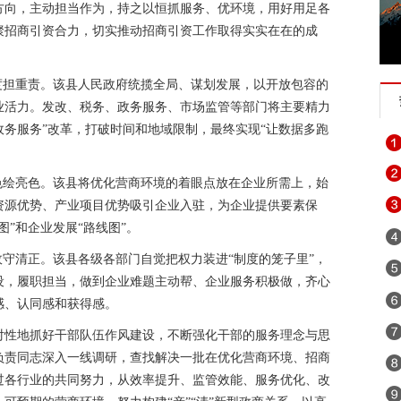
方向，主动担当作为，持之以恒抓服务、优环境，用好用足各
聚招商引资合力，切实推动招商引资工作取得实实在在的成
度担重责。该县人民政府统揽全局、谋划发展，以开放包容的
业活力。发改、税务、政务服务、市场监管等部门将主要精力
政务服务”改革，打破时间和地域限制，最终实现“让数据多跑
色绘亮色。该县将优化营商环境的着眼点放在企业所需上，始
资源优势、产业项目优势吸引企业入驻，为企业提供要素保
”和企业发展“路线图”。
政守清正。该县各级各部门自觉把权力装进“制度的笼子里”，
设，履职担当，做到企业难题主动帮、企业服务积极做，齐心
感、认同感和获得感。
对性地抓好干部队伍作风建设，不断强化干部的服务理念与思
负责同志深入一线调研，查找解决一批在优化营商环境、招商
过各行业的共同努力，从效率提升、监管效能、服务优化、改