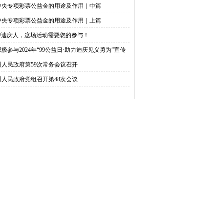
中央专项彩票公益金的用途及作用｜中篇
中央专项彩票公益金的用途及作用｜上篇
@迪庆人，这场活动需要您的参与！
积极参与2024年“99公益日·助力迪庆见义勇为”宣传
捐活动倡议书
州人民政府第59次常务会议召开
州人民政府党组召开第48次会议