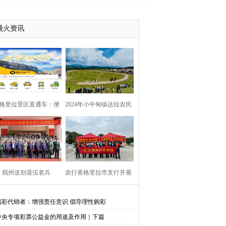
最火资讯
格里拉景区直通车：便
2024年小中甸镇达拉农民
捷出行，一站直达美景
丰收节在团结村吉达木草
原举行
我州送别退伍老兵​
农行香格里拉市支行开展
金融知识进校园活动
福彩代销者：增强责任意识 倡导理性购彩
中央专项彩票公益金的用途及作用｜下篇