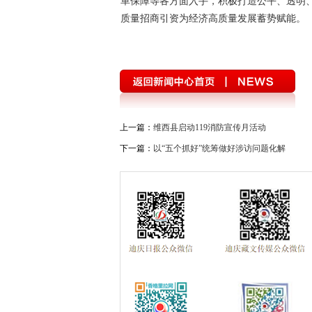
革保障等各方面入手，积极打造公平、透明、
质量招商引资为经济高质量发展蓄势赋能。
上一篇：
维西县启动119消防宣传月活动
下一篇：
以“五个抓好”统筹做好涉访问题化解