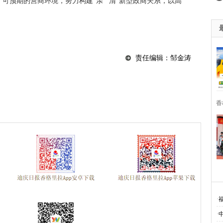
可预期的营商环境，努力构建“亲”“清”新型政商关系，以高
责任编辑：邹金涛
香
·
·