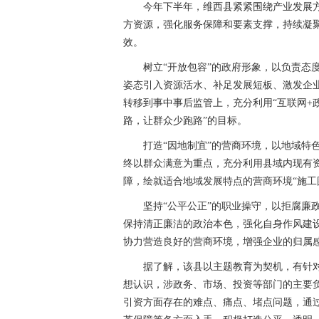
今年下半年，维西县紧紧围绕产业发展
方资源，强化服务保障和要素支撑，持续凝
效。
树立“开放包容”的政府形象，以负责态
姿态引入资源活水、补足发展短板、激发企
转移到事中事后监管上，充分利用“互联网+
路，让群众少跑路”的目标。
打造“因地制宜”的营商环境，以地域特
终以群众满意为重点，充分利用县域内现有
障，绘就适合地域发展特点的营商环境“施工图
坚持“公平公正”的职业操守，以拒腐廉
保持清正廉洁的政治本色，强化自身作风建
协力营造良好的营商环境，增强企业的归属
据了解，该县以主题教育为契机，有针
想认识，涉政务、市场、投资等部门的主要
引资方面存在的难点、痛点、堵点问题，通