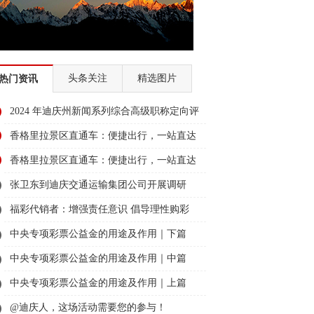
头条关注
精选图片
热门资讯
2024 年迪庆州新闻系列综合高级职称定向评
审通过人员名单公示
香格里拉景区直通车：便捷出行，一站直达
美景
香格里拉景区直通车：便捷出行，一站直达
美景
张卫东到迪庆交通运输集团公司开展调研
福彩代销者：增强责任意识 倡导理性购彩
中央专项彩票公益金的用途及作用｜下篇
中央专项彩票公益金的用途及作用｜中篇
中央专项彩票公益金的用途及作用｜上篇
@迪庆人，这场活动需要您的参与！