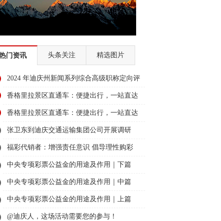
头条关注
精选图片
热门资讯
2024 年迪庆州新闻系列综合高级职称定向评
审通过人员名单公示
香格里拉景区直通车：便捷出行，一站直达
美景
香格里拉景区直通车：便捷出行，一站直达
美景
张卫东到迪庆交通运输集团公司开展调研
福彩代销者：增强责任意识 倡导理性购彩
中央专项彩票公益金的用途及作用｜下篇
中央专项彩票公益金的用途及作用｜中篇
中央专项彩票公益金的用途及作用｜上篇
@迪庆人，这场活动需要您的参与！