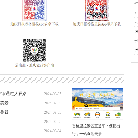
·
·
·
·
募
·
·
评审通过人员名
2024-09-05
美景
2024-09-05
美景
2024-09-05
2024-09-05
香格里拉景区直通车：便捷出
2024-09-04
行，一站直达美景