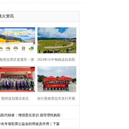
最火资讯
格里拉景区直通车：便
2024年小中甸镇达拉农民
捷出行，一站直达美景
丰收节在团结村吉达木草
原举行
我州送别退伍老兵​
农行香格里拉市支行开展
金融知识进校园活动
福彩代销者：增强责任意识 倡导理性购彩
中央专项彩票公益金的用途及作用｜下篇