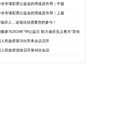
中央专项彩票公益金的用途及作用｜中篇
中央专项彩票公益金的用途及作用｜上篇
@迪庆人，这场活动需要您的参与！
积极参与2024年“99公益日·助力迪庆见义勇为”宣传
捐活动倡议书
州人民政府第59次常务会议召开
州人民政府党组召开第48次会议