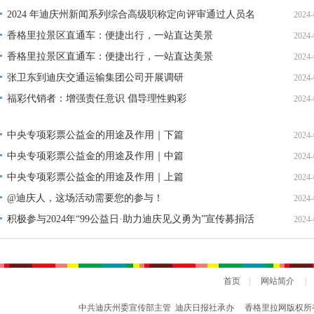
2024 年迪庆州新闻系列综合高级职称定向评审通过人员名
2024-
单公示
香格里拉景区直通车：便捷出行，一站直达美景
2024-
香格里拉景区直通车：便捷出行，一站直达美景
2024-
张卫东到迪庆交通运输集团公司开展调研
2024-
福彩代销者：增强责任意识 倡导理性购彩
2024-
中央专项彩票公益金的用途及作用｜下篇
2024-
中央专项彩票公益金的用途及作用｜中篇
2024-
中央专项彩票公益金的用途及作用｜上篇
2024-
@迪庆人，这场活动需要您的参与！
2024-
积极参与2024年“99公益日·助力迪庆见义勇为”宣传募捐活
2024-
动倡议书