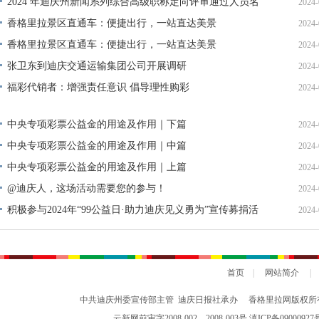
2024 年迪庆州新闻系列综合高级职称定向评审通过人员名
2024-
单公示
香格里拉景区直通车：便捷出行，一站直达美景
2024-
香格里拉景区直通车：便捷出行，一站直达美景
2024-
张卫东到迪庆交通运输集团公司开展调研
2024-
福彩代销者：增强责任意识 倡导理性购彩
2024-
中央专项彩票公益金的用途及作用｜下篇
2024-
中央专项彩票公益金的用途及作用｜中篇
2024-
中央专项彩票公益金的用途及作用｜上篇
2024-
@迪庆人，这场活动需要您的参与！
2024-
积极参与2024年“99公益日·助力迪庆见义勇为”宣传募捐活
2024-
动倡议书