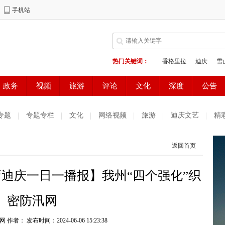
专题
专题专栏
文化
网络视频
旅游
迪庆文艺
精
测试
普达措国家公园
好读好看
健康生活
天气预报
返回首页
庆妇女网
中共迪庆州委办公室
电子商务
迪庆一日一播报】我州“四个强化”织
密防汛网
网 作者：
发布时间：2024-06-06 15:23:38