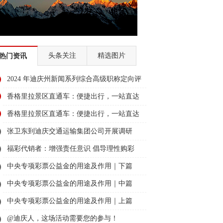
头条关注
精选图片
热门资讯
2024 年迪庆州新闻系列综合高级职称定向评
审通过人员名单公示
香格里拉景区直通车：便捷出行，一站直达
美景
香格里拉景区直通车：便捷出行，一站直达
美景
张卫东到迪庆交通运输集团公司开展调研
福彩代销者：增强责任意识 倡导理性购彩
中央专项彩票公益金的用途及作用｜下篇
中央专项彩票公益金的用途及作用｜中篇
中央专项彩票公益金的用途及作用｜上篇
@迪庆人，这场活动需要您的参与！