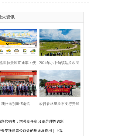
最火资讯
格里拉景区直通车：便
2024年小中甸镇达拉农民
捷出行，一站直达美景
丰收节在团结村吉达木草
原举行
我州送别退伍老兵​
农行香格里拉市支行开展
金融知识进校园活动
福彩代销者：增强责任意识 倡导理性购彩
中央专项彩票公益金的用途及作用｜下篇