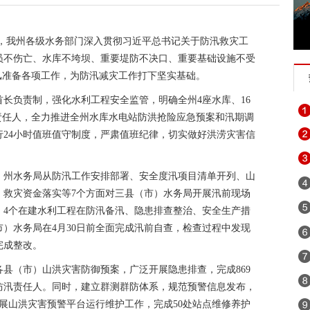
来，我州各级水务部门深入贯彻习近平总书记关于防汛救灾工
员不伤亡、水库不垮坝、重要堤防不决口、重要基础设施不受
汛准备各项工作，为防汛减灾工作打下坚实基础。
长负责制，强化水利工程安全监管，明确全州4座水库、16
汛责任人，全力推进全州水库水电站防洪抢险应急预案和汛期调
行24小时值班值守制度，严肃值班纪律，切实做好洪涝灾害信
9日，州水务局从防汛工作安排部署、安全度汛项目清单开列、山
、救灾资金落实等7个方面对三县（市）水务局开展汛前现场
、4个在建水利工程在防汛备汛、隐患排查整治、安全生产措
）水务局在4月30日前全面完成汛前自查，检查过程中发现
完成整改。
县（市）山洪灾害防御预案，广泛开展隐患排查，完成869
防汛责任人。同时，建立群测群防体系，规范预警信息发布，
开展山洪灾害预警平台运行维护工作，完成50处站点维修养护