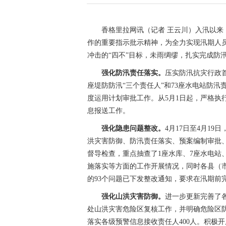
香格里拉网讯（记者 王云川）入汛以
作的重要指示批示精神，为全力实现汛期人
冲击的“四不”目标，未雨绸缪，扎实完成防
强化防汛责任落实。
压实防汛抗灾行政首
座堤防防汛“三个责任人”和73座水电站防
度运用计划审批工作。从5月1日起，严格执
息报送工作。
强化隐患问题整改。
4月17日至4月1
洪灾害防御、防汛责任落实、预案编制审批
督导检查，重点抽查了1座水库、7座水电站
施落实等方面的工作开展情况，同时各县（市
的93个问题已下发整改通知，要求在汛期前
强化山洪灾害防御。
进一步更新完善了各
处山洪灾害危险区复核工作，并明确危险区
落实各级预警信息接收责任人400人。积极