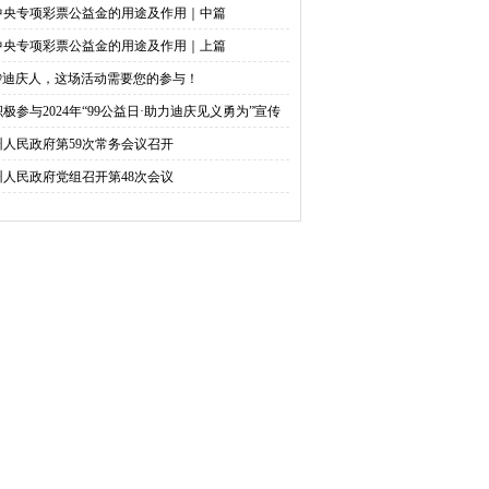
中央专项彩票公益金的用途及作用｜中篇
中央专项彩票公益金的用途及作用｜上篇
@迪庆人，这场活动需要您的参与！
积极参与2024年“99公益日·助力迪庆见义勇为”宣传
捐活动倡议书
州人民政府第59次常务会议召开
州人民政府党组召开第48次会议