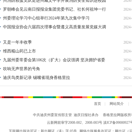
州消防救援支队走进州藏文中学开展消防安全知识进校园
2024-
活动
罗朝峰会见云南日报报业集团党委书记、社长何祖坤一行
2024-
州委理论学习中心组举行2024年第九次集中学习
2024-
中国报业协会六届四次理事会暨遵义高质量发展党媒大调
2024-
研活动在遵义启动
又是一年丰收季
2024-
维西糯山药已上市
2024-
九届州委常委会第106次（扩大）会议强调 坚决拥护省委
2024-
对格桑纳杰进行纪律审查和监察调查的决定
吹响无声世界的号角
2024-
迪庆鸟类新记录 锡嘴雀现身香格里拉
2024-