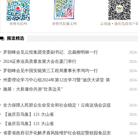
频道精选
罗朝峰会见云投集团党委副书记、总裁柳明林一行
2024-
2024证券业高质量发展大会在厦门举行
2024-
罗朝峰会见中国安能第三工程局董事长李鸿均一行
2024-
州委理论学习中心组2024年第12次学习暨“迪庆大讲堂·第
2024-
五讲”举行
施展：大新邀你共游“壮美边关”
2024-
全力保障人民群众生命安全和社会稳定！云南这场会议提
2024-
出这些要求
【迪庆百鸟集】121 大山雀
2024-
【迪庆百鸟集】121 大山雀
2024-
省委省政府召开化解矛盾风险维护社会稳定暨校园食品安
2024-