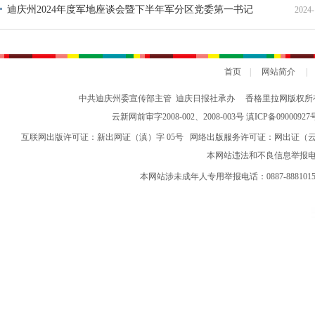
全工作会议 王宁出席并讲话 王予波主持 石玉钢出席
迪庆州2024年度军地座谈会暨下半年军分区党委第一书记
2024-
现场办公会召开