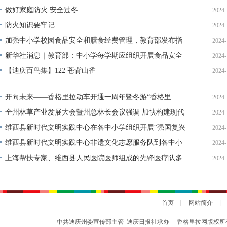
做好家庭防火 安全过冬
2024-
防火知识要牢记
2024-
加强中小学校园食品安全和膳食经费管理，教育部发布指
2024-
引
新华社消息｜教育部：中小学每学期应组织开展食品安全
2024-
及满意度测评
【迪庆百鸟集】122 苍背山雀
2024-
开向未来——香格里拉动车开通一周年暨冬游“香格里
2024-
拉”活动启动
全州林草产业发展大会暨州总林长会议强调 加快构建现代
2024-
林草产业体系 推动林草产业高质量发展
维西县新时代文明实践中心在各中小学组织开展“强国复兴
2024-
有我——共庆华诞·筑梦未来”国学经典诵读文明实践活动
维西县新时代文明实践中心非遗文化志愿服务队到各中小
2024-
学开展“非遗进校园、文化润心田”文明实践活动
上海帮扶专家、维西县人民医院医师组成的先锋医疗队多
2024-
次深入村组开展巡回医疗志愿服务活动