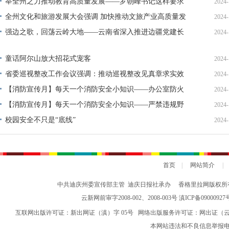
举全州之力推动教育高质量发展——罗朝峰书记这样要求
2024-
（一）
全州文化和旅游发展大会强调 加快推动文旅产业高质量发
2024-
展 擦亮世界的“香格里拉”金字招牌
强边之歌，回荡云岭大地——云南省深入推进边疆党建长
2024-
廊建设
童话阿尔山放大招花式宠客
2024-
省委巡视整改工作会议强调：推动巡视整改见真章求实效
2024-
王宁出席并讲话
【消防宣传月】每天一个消防安全小知识——办公室防火
2024-
须知
【消防宣传月】每天一个消防安全小知识——严禁违规野
2024-
外用火
校园安全不只是“底线”
2024-