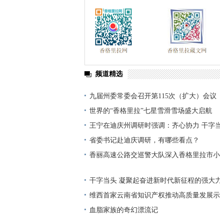
频道精选
九届州委常委会召开第115次（扩大）会议
世界的“香格里拉”七星雪滑雪场盛大启航
王宁在迪庆州调研时强调：齐心协力 干字当
得更好建设得更美
省委书记赴迪庆调研，有哪些看点？
香丽高速公路交巡警大队深入香格里拉市小
村、和平村、联合村，开展“禁止行人上高
干字当头 凝聚起奋进新时代新征程的强大
员干部认真学习领会省委全会精神
维西首家云南省知识产权推动高质量发展示
血脂家族的奇幻漂流记