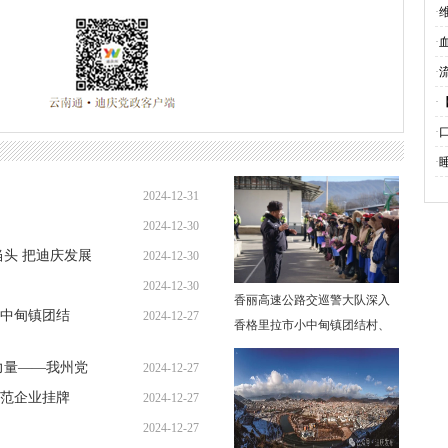
题
我
·
挂
·
·
吗
·
冒
·
·
2024-12-31
2024-12-30
头 把迪庆发展
2024-12-30
2024-12-30
香丽高速公路交巡警大队深入
中甸镇团结
2024-12-27
香格里拉市小中甸镇团结村、
速”主题宣传
和平村、联合村，开展“禁止行
力量——我州党
2024-12-27
人上高速”主题宣传
范企业挂牌
2024-12-27
2024-12-27