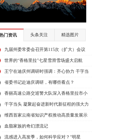
头条关注
精选图片
热门资讯
九届州委常委会召开第115次（扩大）会议
世界的“香格里拉”七星雪滑雪场盛大启航
王宁在迪庆州调研时强调：齐心协力 干字当
头 把迪庆发展得更好建设得更美
省委书记赴迪庆调研，有哪些看点？
香丽高速公路交巡警大队深入香格里拉市小
中甸镇团结村、和平村、联合村，开展“禁
干字当头 凝聚起奋进新时代新征程的强大力
止行人上高速”主题宣传
量——我州党员干部认真学习领会省委全会
维西首家云南省知识产权推动高质量发展示
精神
范企业挂牌
血脂家族的奇幻漂流记
流感进入高发季，如何科学应对？“明星