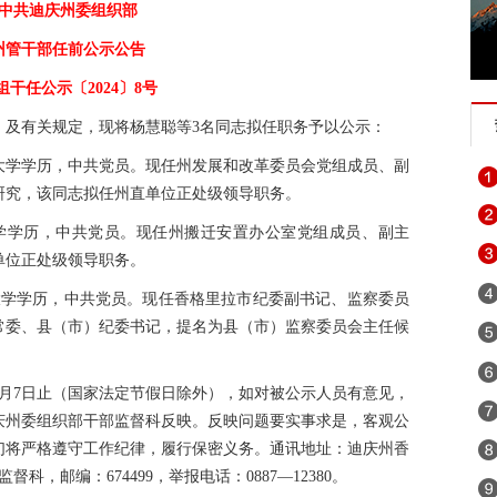
中共迪庆州委组织部
州管干部任前公示公告
组干任公示〔2024〕8号
》及有关规定，现将杨慧聪等3名同志拟任职务予以公示：
生，大学学历，中共党员。现任州发展和改革委员会党组成员、副
研究，该同志拟任州直单位正处级领导职务。
，大学学历，中共党员。现任州搬迁安置办公室党组成员、副主
单位正处级领导职务。
，大学学历，中共党员。现任香格里拉市纪委副书记、监察委员
常委、县（市）纪委书记，提名为县（市）监察委员会主任候
25年1月7日止（国家法定节假日除外），如对被公示人员有意见，
庆州委组织部干部监督科反映。反映问题要实事求是，客观公
们将严格遵守工作纪律，履行保密义务。通讯地址：迪庆州香
，邮编：674499，举报电话：0887—12380。