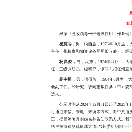
迪
根据《党政领导干部选拔任用工作条例
杨慧聪，
男，纳西族，1976年10月
主任、州粮食和物资储备局局长（兼）。经
杨昌俊，
男，汉族，1974年4月生
任，三级调研员。经研究，该同志拟任州直
杨中振，
男，傈僳族，1984年6月生
会副主任。经研究，该同志拟任县（市）委
选人。
公示时间从2024年12月31日起至20
可通过来信、来电、来访等方式，向中共迪
正，提倡签署真实姓名并告知联系方式。我
格里拉市建塘镇康珠大道8号州委组织部干部监督科