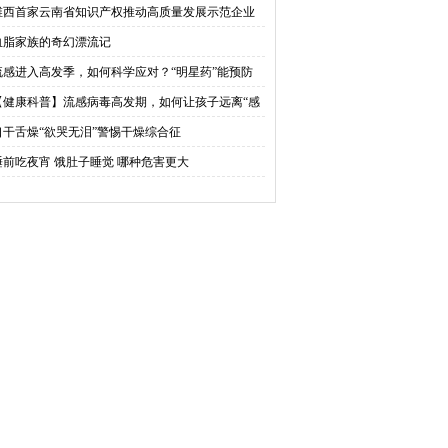
宣传
州党员干部认真学习领会省委全会精神
维西首家云南省知识产权推动高质量发展示范企业
牌
血脂家族的奇幻漂流记
流感进入高发季，如何科学应对？“明星药”能预防
？
【健康科普】流感病毒高发期，如何让孩子远离“感
”魔爪？——家长必读攻略
口干舌燥“欲哭无泪”警惕干燥综合征
睡前吃夜宵 饿肚子睡觉 哪种危害更大