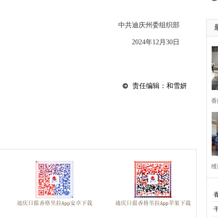
中共迪庆州委组织部
2024年12月30日
责任编辑：和雪妍
香
深
维
推
·
团
·