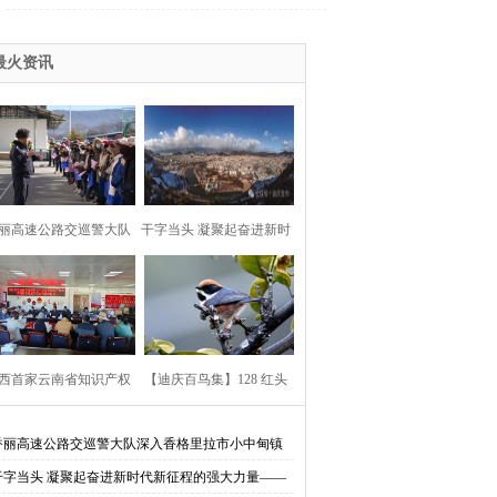
药”能预防吗？
最火资讯
丽高速公路交巡警大队
干字当头 凝聚起奋进新时
入香格里拉市小中甸镇
代新征程的强大力量——
团结村、和平村、联合
我州党员干部认真学习领
西首家云南省知识产权
村，开展“禁止行人上高
【迪庆百鸟集】128 红头
会省委全会精神
动高质量发展示范企业
速”主题宣传
长尾山雀
香丽高速公路交巡警大队深入香格里拉市小中甸镇
结村、和平村、联合村，开展“禁止行人上高速”主
干字当头 凝聚起奋进新时代新征程的强大力量——
挂牌