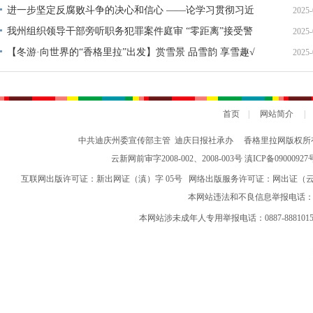
努力推进面向南亚东南亚辐射中心建设——奏响开放合作
进一步坚定反腐败斗争的决心和信心 ——论学习贯彻习近
2025-
新乐章
平总书记二十届中央纪委四次全会重要讲话精神
我州组织领导干部旁听职务犯罪案件庭审 “零距离”接受警
2025-
示教育
【冬游·向世界的“香格里拉”出发】赏雪景 品雪韵 享雪趣√
2025-