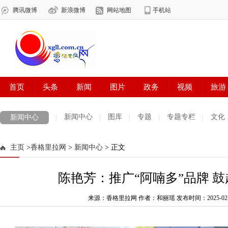
新闻中心
图库
专题
专题专栏
文化
新闻中心
数字报刊
迪庆手机报
摄影世界
测试
普达措国家公园
主页
>
香格里拉网
>
新闻中心
> 正文
法治迪庆
周边地区
生活资讯
迪庆妇女网
中共迪庆州委
陈艳芳：推广“阿喃多”品牌 
来源：香格里拉网 作者：和丽瑶
发布时间：2025-02-05