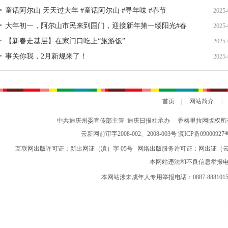
童话阿尔山 天天过大年 #童话阿尔山 #寻年味 #春节
2025-
大年初一，阿尔山市民来到国门，迎接新年第一缕阳光#春
2025-
节 #拜年 #阿尔山 #寻年味
【新春走基层】在家门口吃上“旅游饭”
2025-
事关你我，2月新规来了！
2025-