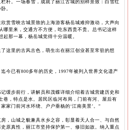
玉栏杆。一场春雪，成就了丽江古城的别样景致：白雪红
静卧。
赏雪映古城景致的上海游客杨岳城难抑激动，大声向
我从哪里来，交通方不方便，吃东西贵不贵。总书记这样
想起那一幕，杨岳城觉得十分温暖。
了这里的古风古色，萌生出在丽江创业甚至常驻的想
已有800多年的历史，1997年被列入世界文化遗产
缓步前行，讲解员和茂蝶详细介绍着古城营建历史和
密士巷，特点是水。居民区临河布局，门前有河、屋后有
家家门前河水环绕、户户垂杨的‘江南美景’。”
，山城之貌兼具水乡之容，彰显着天人合一、与自然
历史原真性，丽江市坚持保护第一、修旧如故。纳入重点