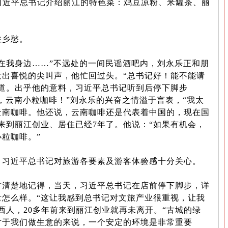
习近平总书记介绍丽江的特色菜：鸡豆凉粉、米罐茶、丽
乡愁。
我身边……”不远处的一间民谣酒吧内，刘永乐正和朋
发出喜悦的尖叫声，他忙回过头。“总书记好！能不能请
说道。出乎他的意料，习近平总书记听到后停下脚步
的，云南小粒咖啡！”刘永乐的兴奋之情溢于言表，“我太
云南咖啡。他还说，云南咖啡还是代表着中国的，现在国
来到丽江创业、居住已经7年了。他说：“如果有机会，
粒咖啡。”
习近平总书记对旅游各要素及游客体验感十分关心。
楚地记得，当天，习近平总书记在店前停下脚步，详
量怎么样。“这让我感到总书记对文旅产业很重视，让我
西人，20多年前来到丽江创业就再未离开。“古城的绿
对于我们做生意的来说，一个安定的环境是非常重要