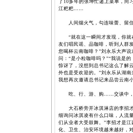
了10多年的张坤忙递上菜单，向
江粑粑……
人间烟火气，勾连味蕾、留住
“就在这一瞬间才发现，你就在
友们唱民谣、品咖啡，听到人群
您喝杯云南咖啡？”刘永乐大声
问：“是小粒咖啡吗？”“我说是
惊讶了，没想到总书记这么了解
外也是受欢迎的。”刘永乐从湖南
我想再次邀请总书记来品尝云南小
吃、行、游、购……交谈中，
大石桥旁开冰淇淋店的李招才清
细询问冰淇凌有什么口味，人流
们从业者大受鼓舞。”李招才是江
化、卫生、治安环境越来越好，