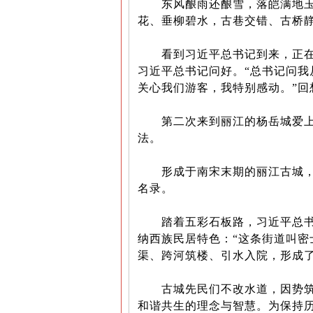
东风酿雨还酿雪，落皑满地
花、垂柳碧水，古巷交错、古桥
看到习近平总书记到来，正在欣
习近平总书记问好。“总书记问
关心我们游客，我特别感动。”回
第二次来到丽江的杨岳城爱上
法。
形成于南宋末期的丽江古城，迄今
名录。
踏着五彩石板路，习近平总书记
纳西族民居特色：“这条街道叫
渠、跨河筑楼、引水入院，形成了
古城先民们不改水道，因势筑房
和谐共生的理念与智慧。为保持