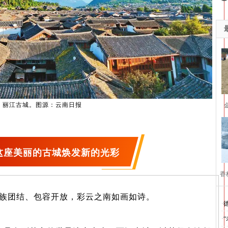
丽江古城。图源：云南日报
这座美丽的古城焕发新的光彩
香
族团结、包容开放，彩云之南如画如诗。
·
·