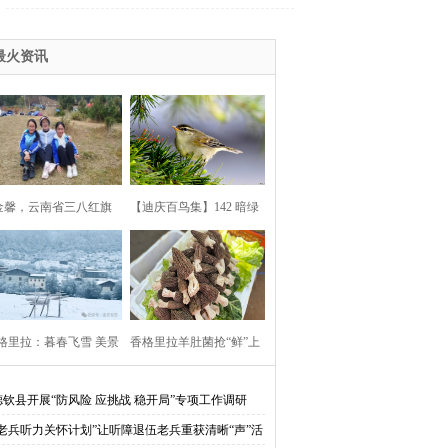
组会议
最火资讯
金馨，云南省三八红旗
【迪庆百鸟集】142 暗绿
手！
柳莺
格里拉：暮春飞雪 美景
香格里拉羊肚菌抢“鲜”上
如画
市 成游客新宠
德钦县开展“防风险 应挑战 稳开局”专项工作调研
“老兵听力关怀计划”让听障退伍老兵重获清晰“声”活