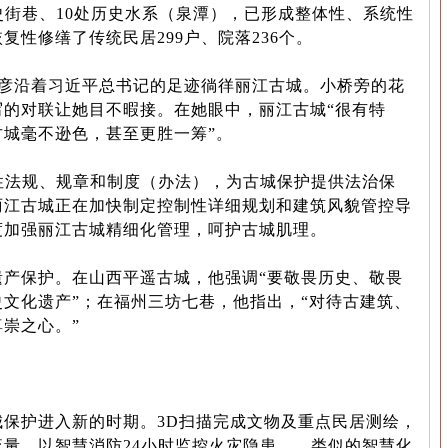
史街巷、10处历史水系（泉潭），已形成整体性、系统性
性修缮了传统民居299户、院落236个。
彦沿着习近平总书记的足迹徜徉丽江古城。小桥旁的花
写的对联让她目不暇接。在她眼中，丽江古城“很有特
城毫不逊色，甚至更胜一筹”。
法规、规章和制度（办法），为古城保护提供法治保
丽江古城正在加快制定控制性详细规划和建筑风貌管控导
度加强丽江古城精细化管理，呵护古城肌理。
保护。在山西平遥古城，他强调“要敬畏历史、敬畏
文化遗产”；在福州三坊七巷，他指出，“对待古建筑、
崇之心。”
护进入新的时期。3D扫描完成文物及重点民居测绘，
量，以智慧消防24小时监控火灾隐患……类似的智慧化