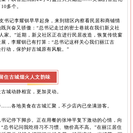
10多个。
支书记李耀钏早早起身，来到辖区内察看民居和商铺情
她既兴奋又骄傲：“总书记走过的密士巷就在我们新义社
户人家。”近期，新义社区正在进行民居改造，恢复传统窗
发展，李耀钏已有打算：“总书记这样关心我们丽江古
行动，保护好古城原有风貌。”
留住古城烟火人文韵味
让古城动静相宜，更加灵动。
……各地美食在古城汇聚，不少店内已坐满游客。
记停下脚步。正在用餐的张坤平复下激动的心情，向
“总书记问我吃得习不习惯、物价高不高。”在丽江居住