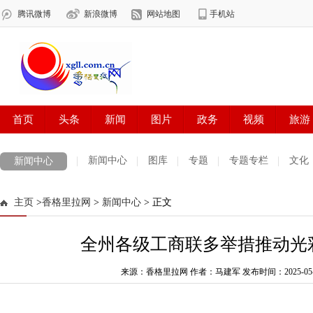
新闻中心
图库
专题
专题专栏
文化
新闻中心
数字报刊
迪庆手机报
摄影世界
测试
普达措国家公园
主页
>
香格里拉网
>
新闻中心
> 正文
法治迪庆
周边地区
生活资讯
迪庆妇女网
中共迪庆州委
全州各级工商联多举措推动光
来源：香格里拉网 作者：马建军
发布时间：2025-05-22