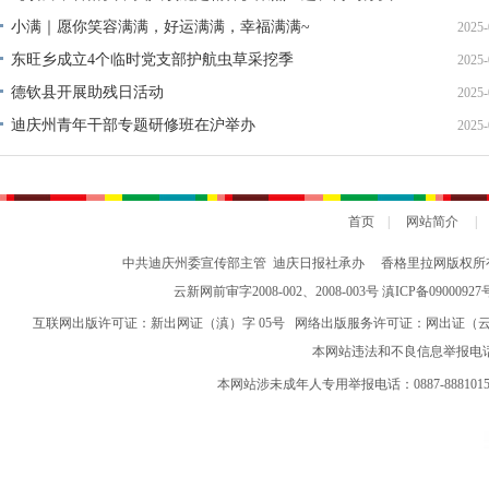
党组书记、局长 杨勤政
组织好学习教育
小满｜愿你笑容满满，好运满满，幸福满满~
2025-
东旺乡成立4个临时党支部护航虫草采挖季
2025-
德钦县开展助残日活动
2025-
迪庆州青年干部专题研修班在沪举办
2025-