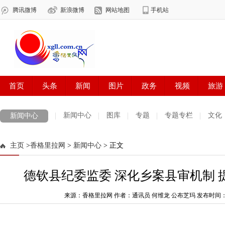
新闻中心
图库
专题
专题专栏
文化
新闻中心
数字报刊
迪庆手机报
摄影世界
测试
普达措国家公园
主页
>
香格里拉网
>
新闻中心
> 正文
法治迪庆
周边地区
生活资讯
迪庆妇女网
中共迪庆州委
德钦县纪委监委 深化乡案县审机制 
来源：香格里拉网 作者：通讯员 何维龙 公布芝玛
发布时间：202