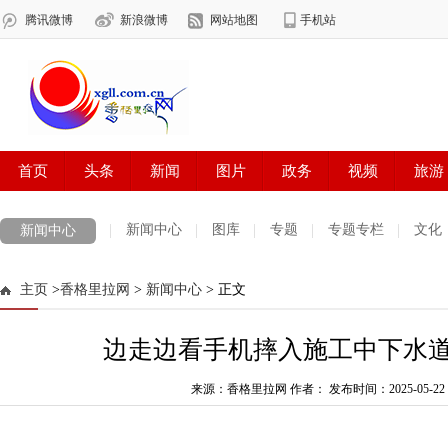
新闻中心
图库
专题
专题专栏
文化
新闻中心
数字报刊
迪庆手机报
摄影世界
测试
普达措国家公园
主页
>
香格里拉网
>
新闻中心
> 正文
法治迪庆
周边地区
生活资讯
迪庆妇女网
中共迪庆州委
边走边看手机摔入施工中下水
来源：香格里拉网 作者：
发布时间：2025-05-22 0