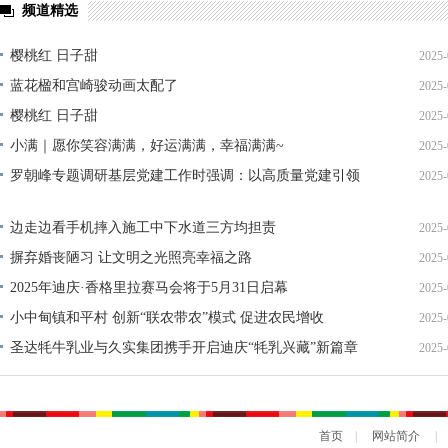
频道精选
樱桃红 日子甜
2025-
蓝花楹和宫崎骏动画太配了
2025-
樱桃红 日子甜
2025-
小满｜愿你笑容满满，好运满满，幸福满满~
2025-
罗朝峰专题调研基层党建工作时强调：以高质量党建引领
2025-
经济社会高质量发展
边走边看手机摔入施工中下水道三方均担责
2025-
摒弃婚丧陋习 让文明之光照亮幸福之路
2025-
2025年迪庆·香格里拉赛马会将于5月31日启幕
2025-
小中甸镇和平村 创新“联农带农”模式 促进农民增收
2025-
圣达牦牛乳业与久实集团携手开启迪庆“牦乳兴藏”新篇章
2025-