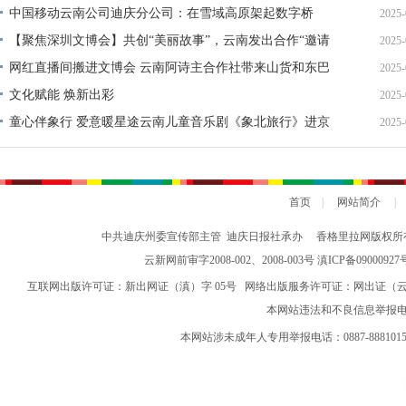
中国移动云南公司迪庆分公司：在雪域高原架起数字桥
2025-
梁、浇灌文明之花
【聚焦深圳文博会】共创“美丽故事”，云南发出合作“邀请
2025-
函”！
网红直播间搬进文博会 云南阿诗主合作社带来山货和东巴
2025-
文化
文化赋能 焕新出彩
2025-
童心伴象行 爱意暖星途云南儿童音乐剧《象北旅行》进京
2025-
与星宝共成长