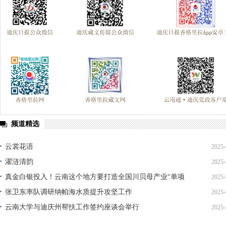
频道精选
云裳花语
2025-
濯涟清韵
2025-
真金白银投入！云南这个地方要打造全国川贝母产业“单项
2025-
冠军”
张卫东率队调研纳帕海水质提升攻坚工作
2025-
云南大学与迪庆州帮扶工作签约座谈会举行
2025-