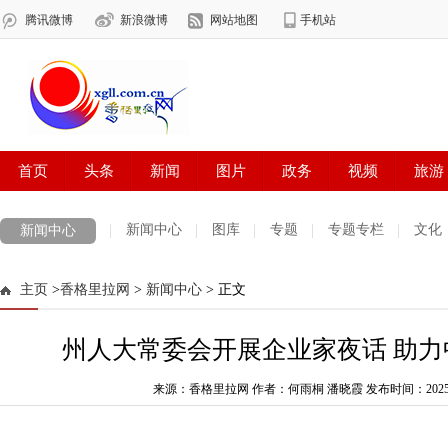
新闻中心
图库
专题
专题专栏
文化
新闻中心
数字报刊
迪庆手机报
摄影世界
测试
普达措国家公园
主页
>
香格里拉网
>
新闻中心
> 正文
法治迪庆
周边地区
生活资讯
迪庆妇女网
中共迪庆州委
州人大常委会开展企业家夜话 助
来源：香格里拉网 作者：何雨桐 潘晓霞
发布时间：2025-05