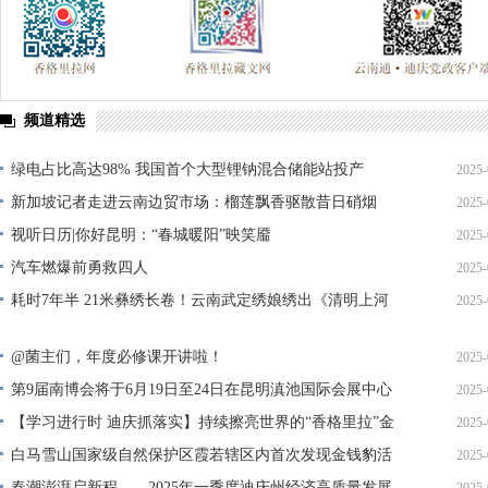
频道精选
绿电占比高达98% 我国首个大型锂钠混合储能站投产
2025-
新加坡记者走进云南边贸市场：榴莲飘香驱散昔日硝烟
2025-
视听日历|你好昆明：“春城暖阳”映笑靥
2025-
汽车燃爆前勇救四人
2025-
耗时7年半 21米彝绣长卷！云南武定绣娘绣出《清明上河
2025-
图》
@菌主们，年度必修课开讲啦！
2025-
第9届南博会将于6月19日至24日在昆明滇池国际会展中心
2025-
举办
【学习进行时 迪庆抓落实】持续擦亮世界的“香格里拉”金
2025-
字招牌——访州委常委、香格里拉市委书记黄龙新
白马雪山国家级自然保护区霞若辖区内首次发现金钱豹活
2025-
动影像‌
春潮澎湃启新程——2025年一季度迪庆州经济高质量发展