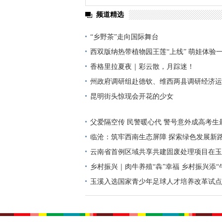
频道精选
“乡野茶”走向国际舞台
西双版纳热带植物园王莲“上线” 萌娃体验
香格里拉夏夜｜彩云散，月踪迷！
州政府调研组赴德钦、维西两县调研经济运
建设情况
昆明街头惊现会开花的少女
父爱隔空传 民警暖心代 警号意外成高考生
临沧：筑牢西南生态屏障 探索绿色发展新
云南省首例区域共享共建固废处理项目在玉
乡村振兴｜肉牛养殖“犇”幸福 乡村振兴添“
玉溪入选国家青少年足球人才培养改革试点