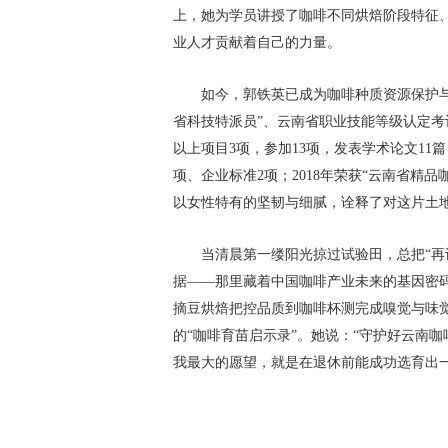
上，她为学员讲授了咖啡不同烘焙阶段特征
业人才贡献着自己的力量。
如今，郭铁英已成为咖啡种质资源保护与
省科技特派员”、云南省职业技能等级认定考
以上项目3项，参加13项，发表学术论文11
项、企业标准2项；2018年荣获“云南省精
以女性特有的坚韧与细腻，诠释了对这片土
当清晨第一缕阳光掠过试验田，总把“再
据——那里藏着中国咖啡产业未来的基因密
摘豆烘焙把控品质到咖啡杯测完成嗅觉与味觉
的“咖啡育苗启示录”。她说：“守护好云南
我最大的愿望，就是在退休前能成功选育出一