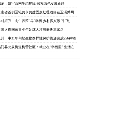
临沧：筑牢西南生态屏障 探索绿色发展新路
云南省首例区域共享共建固废处理项目在玉溪并网
电
乡村振兴｜肉牛养殖“犇”幸福 乡村振兴添“牛”劲
玉溪入选国家青少年足球人才培养改革试点
江川一中31年勾勒生物多样性保护轨迹完成956种物
科学鉴定，拍摄动植物照片8000余幅
易门县龙泉街道梅营社区：就业在“幸福里” 生活在
福里截至目前，社区劳动力就业创业率达100%