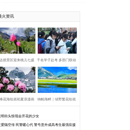
添“牛”劲
最火资讯
达措景区迎来桃儿七盛
千名学子赴考 多部门联动
花期
护航
峰花海绘就初夏浪漫画
纳帕海畔｜绿野繁花绘就
 巴拉格宗迎来高山杜鹃
梦幻诗篇！
昆明街头惊现会开花的少女
父爱隔空传 民警暖心代 警号意外成高考生最强应援
盛花期