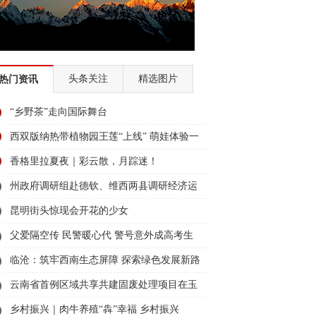
头条关注
精选图片
热门资讯
“乡野茶”走向国际舞台
西双版纳热带植物园王莲“上线” 萌娃体验一
叶当舟
香格里拉夏夜｜彩云散，月踪迷！
州政府调研组赴德钦、维西两县调研经济运
行和重点项目建设情况
昆明街头惊现会开花的少女
父爱隔空传 民警暖心代 警号意外成高考生
最强应援
临沧：筑牢西南生态屏障 探索绿色发展新路
云南省首例区域共享共建固废处理项目在玉
溪并网发电
乡村振兴｜肉牛养殖“犇”幸福 乡村振兴