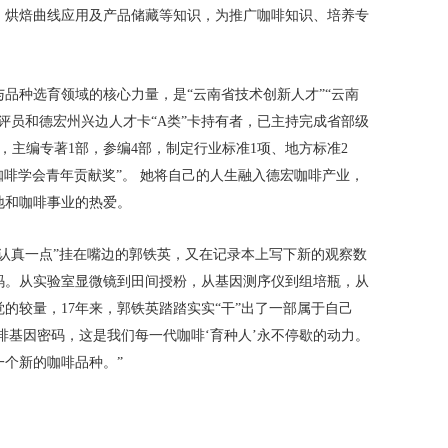
、烘焙曲线应用及产品储藏等知识，为推广咖啡知识、培养专
品种选育领域的核心力量，是“云南省技术创新人才”“云南
评员和德宏州兴边人才卡“A类”卡持有者，已主持完成省部级
篇，主编专著1部，参编4部，制定行业标准1项、地方标准2
品咖啡学会青年贡献奖”。 她将自己的人生融入德宏咖啡产业，
地和咖啡事业的热爱。
认真一点”挂在嘴边的郭铁英，又在记录本上写下新的观察数
码。从实验室显微镜到田间授粉，从基因测序仪到组培瓶，从
的较量，17年来，郭铁英踏踏实实“干”出了一部属于自己
咖啡基因密码，这是我们每一代咖啡‘育种人’永不停歇的动力。
个新的咖啡品种。”