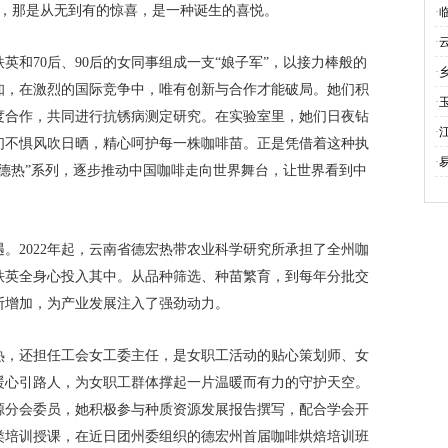
说，那是从无到有的惊喜，是一种诞生的喜悦。
·
·
英和70后、90后的女同事组成一支“娘子军”，以接力棒般的
发
·
知，在激烈的国际竞争中，唯有创新与合作才能破局。她们积
·
度合作，共同进行抗锈病测定研究。在实验室里，她们日夜钻
·
们不惧风吹日晒，精心呵护每一株咖啡苗。正是凭借着这种执
种
·
德热”系列，逐步推动中国咖啡走向世界舞台，让世界看到中
幸
。2022年起，云南省德宏热带农业科学研究所承担了全州咖
铁英全身心投入其中。从品种筛选、种苗繁育，到每年分批交
断增加，为产业发展注入了强劲动力。
热，还担任工会女工委主任，是女职工活动的贴心策划师、女
暖心引路人，为女职工群体撑起一片温暖而有力的守护天空。
源分会委员，她积极参与种质资源发展报告撰写，配合学会开
类培训授课，在近日团州委组织的德宏州首届咖啡烘焙培训班