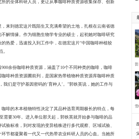
究所的全体科研人员，更让从事咖啡种质资源收集保存、创新
越千里，来到德宏这片既陌生又充满希望的土地，扎根在云南省德
的不解情缘。作为细胞生物学专业的硕士，起初她对咖啡研究
业的热爱，迅速投入到工作中，在德宏这片“中国咖啡种植较
点。
普
900余份咖啡种质资源，涵盖了10个不同种类的咖啡，咖啡
国咖啡种质资源圃前列，是国家热带植物种质资源库咖啡种质
，我们是守护基因密码的‘育种人’。”郭铁英说，她的工作与
雪
。咖啡的木本植物特性决定了其品种选育周期极长的特点，每
至需要30年。进入单位那天起，郭铁英就开始参与咖啡的品
卷
·
种试验标准，到对发现的变异植株进行多代观察、区域试验、
·
个环节都凝聚着一代又一代热带农业科研人员的心血。当她所