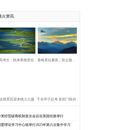
拉起文体旅融合的风帆
最火资讯
高考生，快来香格里拉
香格里拉夏夜｜彩云散，
拥抱自由的夏天
月踪迷！
达措景区迎来桃儿七盛
千名学子赴考 多部门联动
花期
护航
中美经贸磋商机制首次会议在英国伦敦举行
州委理论学习中心组举行2025年第六次集中学习