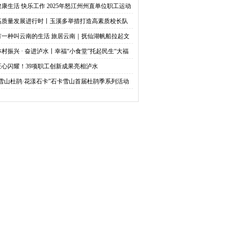
健康生活 快乐工作 2025年怒江州州直单位职工运动
开幕
高质量发展进行时丨玉溪多举措打造高素质校长队
 激活教育高质量发展新引擎
有一种叫云南的生活 旅居云南｜抚仙湖帆船拉起文
旅融合的风帆
乡村振兴 · 奋进泸水丨幸福“小食堂”托起民生“大福
”
匠心闪耀！39项职工创新成果亮相泸水
“雪山杜鹃·花漾石卡”石卡雪山首届杜鹃季系列活动
幕