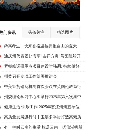
头条关注
精选图片
热门资讯
@高考生，快来香格里拉拥抱自由的夏天
迪庆州代表团赴海军“吉祥方舟”号医院船开
展双拥共建活动
罗朝峰调研重点项目建设时强调: 持续做好
服务保障工作 加快项目落地见效
州委召开专项工作部署推进会
中美经贸磋商机制首次会议在英国伦敦举行
州委理论学习中心组举行2025年第六次集中
学习
健康生活 快乐工作 2025年怒江州州直单位
职工运动会开幕
高质量发展进行时丨玉溪多举措打造高素质
校长队伍 激活教育高质量发展新引擎
有一种叫云南的生活 旅居云南｜抚仙湖帆船