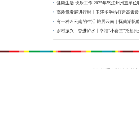
健康生活 快乐工作 2025年怒江州州直单
高质量发展进行时丨玉溪多举措打造高素质
教育高质量发展新引擎
有一种叫云南的生活 旅居云南｜抚仙湖帆
合的风帆
乡村振兴 · 奋进泸水丨幸福“小食堂”托起民