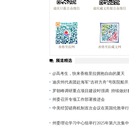
频道精选
@高考生，快来香格里拉拥抱自由的夏天
迪庆州代表团赴海军“吉祥方舟”号医院船
动
罗朝峰调研重点项目建设时强调: 持续做好
加快项目落地见效
州委召开专项工作部署推进会
中美经贸磋商机制首次会议在英国伦敦举行
州委理论学习中心组举行2025年第六次集