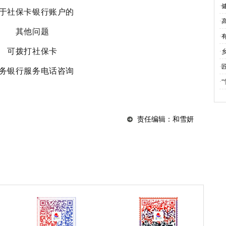
·
于社保卡银行账户的
会
·
其他问题
伍
·
可拨打社保卡
体
·
祉
·
务银行服务电话咨询
·
启
责任编辑：和雪妍