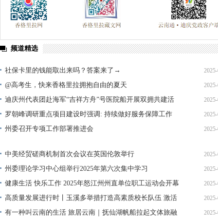
频道精选
社保卡里的钱能取出来吗？答案来了→
2025-
@高考生，快来香格里拉拥抱自由的夏天
2025-
迪庆州代表团赴海军“吉祥方舟”号医院船开展双拥共建活
2025-
动
罗朝峰调研重点项目建设时强调: 持续做好服务保障工作
2025-
加快项目落地见效
州委召开专项工作部署推进会
2025-
中美经贸磋商机制首次会议在英国伦敦举行
2025-
州委理论学习中心组举行2025年第六次集中学习
2025-
健康生活 快乐工作 2025年怒江州州直单位职工运动会开幕
2025-
高质量发展进行时丨玉溪多举措打造高素质校长队伍 激活
2025-
教育高质量发展新引擎
有一种叫云南的生活 旅居云南｜抚仙湖帆船拉起文体旅融
2025-