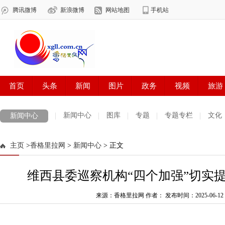
新闻中心
图库
专题
专题专栏
文化
新闻中心
数字报刊
迪庆手机报
摄影世界
测试
普达措国家公园
主页
>
香格里拉网
>
新闻中心
> 正文
法治迪庆
周边地区
生活资讯
迪庆妇女网
中共迪庆州委
维西县委巡察机构“四个加强”切实
来源：香格里拉网 作者：
发布时间：2025-06-12 1