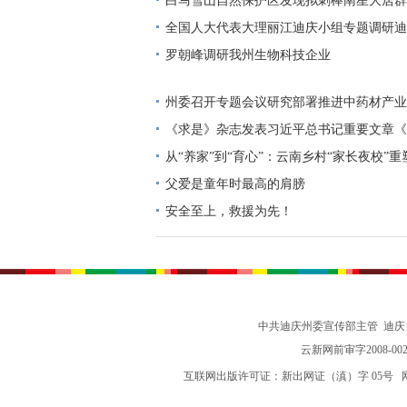
及实战救援演练
白马雪山自然保护区发现拟刺棒南星大居群
全国人大代表大理丽江迪庆小组专题调研迪
文旅工作
罗朝峰调研我州生物科技企业
州委召开专题会议研究部署推进中药材产业
《求是》杂志发表习近平总书记重要文章《
指导经济社会发展是我们党治国理政的一种
从“养家”到“育心”：云南乡村“家长夜校”
父爱是童年时最高的肩膀
安全至上，救援为先！