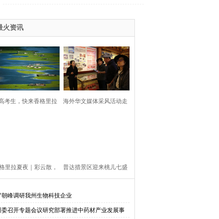
最火资讯
高考生，快来香格里拉
海外华文媒体采风活动走
拥抱自由的夏天
进迪庆
格里拉夏夜｜彩云散，
普达措景区迎来桃儿七盛
月踪迷！
花期
罗朝峰调研我州生物科技企业
州委召开专题会议研究部署推进中药材产业发展事