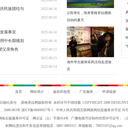
2025-06-16
宜
·
庆民族团结与
2025-06-16
期
·
@高考生，快来香格里拉拥抱
2025-06-16
要
自由的夏天
色
·
·
发展事宜
2025-06-16
·
用中长期规划
2025-06-16
海
·
重要方式》
重塑父亲角色
2025-06-15
2025-06-15
海外华文媒体采风活动走进迪
2025-06-14
庆