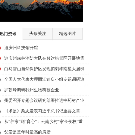
头条关注
精选图片
热门资讯
迪庆州科技馆开馆
迪庆州森林消防大队在普达措景区开展地震
应急救援培训及实战救援演练
白马雪山自然保护区发现拟刺棒南星大居群
全国人大代表大理丽江迪庆小组专题调研迪
庆民族团结与文旅工作
罗朝峰调研我州生物科技企业
州委召开专题会议研究部署推进中药材产业
发展事宜
《求是》杂志发表习近平总书记重要文章
《用中长期规划指导经济社会发展是我们党
从“养家”到“育心”：云南乡村“家长夜校”重
治国理政的一种重要方式》
塑父亲角色
父爱是童年时最高的肩膀