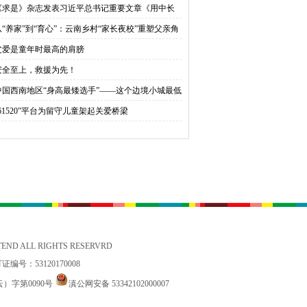
《求是》杂志发表习近平总书记重要文章《用中长
规划指导经济社会发展是我们党治国理政的一种重
从“养家”到“育心”：云南乡村“家长夜校”重塑父亲角
方式》
父爱是童年时最高的肩膀
安全至上，救援为先！
中国西南地区“身高最矮选手”——这个边境小城最低
拔只有76.4米！
“61520”平台为留守儿童架起关爱桥梁