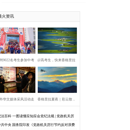
最火资讯
州9022名考生参加中考
@高考生，快来香格里拉
拥抱自由的夏天
外华文媒体采风活动走
香格里拉夏夜｜彩云散，
进迪庆
月踪迷！
纪法百科·一图读懂应知应会党纪法规 | 党政机关厉
节约反对浪费条例
中共中央 国务院印发《党政机关厉行节约反对浪费