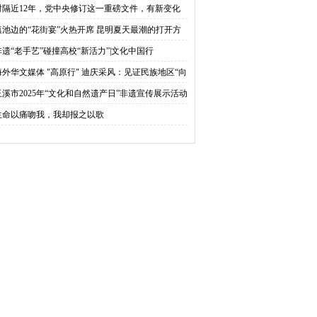
例》
时隔近12年，党中央修订这一重磅文件，有新变化
滇池边的“花街宴”火热开席 昆明夏天最潮的打开方
来了
非遗“老手艺”碰撞高校“新活力”|文化中国行
海外华文媒体 "高原行" 迪庆采风：见证民族地区“向
的力量”
玉溪市2025年“文化和自然遗产日”非遗宣传展示活动
行
生命以痛吻我，我却报之以歌