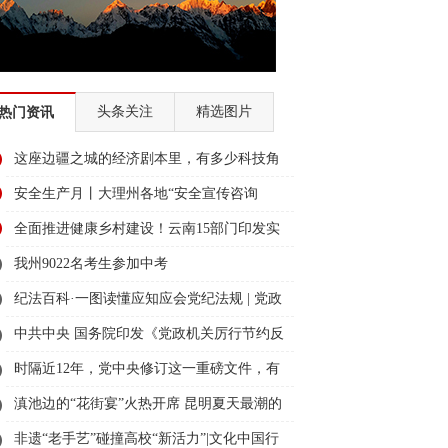
头条关注
精选图片
热门资讯
这座边疆之城的经济剧本里，有多少科技角
色？
安全生产月丨大理州各地“安全宣传咨询
日”活动精彩纷呈
全面推进健康乡村建设！云南15部门印发实
施方案→
我州9022名考生参加中考
纪法百科·一图读懂应知应会党纪法规 | 党政
机关厉行节约反对浪费条例
中共中央 国务院印发《党政机关厉行节约反
对浪费条例》
时隔近12年，党中央修订这一重磅文件，有
新变化
滇池边的“花街宴”火热开席 昆明夏天最潮的
打开方式来了
非遗“老手艺”碰撞高校“新活力”|文化中国行