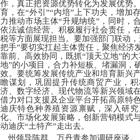
作，真正把资源优势转化为发展优势
育，在“外引”“内培”上下功夫，增加
力推动市场主体“升规纳统”，同时，
依法诚信经营、积极履行社会责任，
税等方面展现担当。要加强部门联动，
把手”要切实扛起主体责任，聚焦经济
靠前、高效协同，既抓“顶天立地”的大
地”的小项目，合力补短板、堵漏洞，
效。要统筹发展传统产业和培育新兴
瞻谋划，巩固提升传统商贸产业，积
济、数字经济、现代物流等新兴领域
借力对口支援及企业平台开拓高原特
迪庆特色种养殖资源禀赋，深入研究
化、市场化发展策略，创新营销模式
动迪庆“土特产”走出去。
州领导陈群、万丹青参加调研座谈。