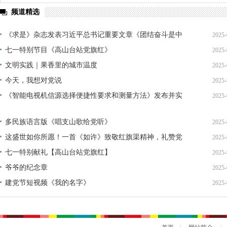
频道精选
《求是》杂志发表习近平总书记重要文章《团结奋斗是中
2025-
国人民创造历史伟业的必由之路》
七一特别节目《高山台站党旗红》
2025-
文明实践｜果香里的城市温度
2025-
今天，我想对党说
2025-
《智能电视机信源选择便捷性要求和测量方法》发布并实
2025-
施
多民族语言版《唱支山歌给党听》
2025-
这盛世如你所愿！一首《如许》致敬红旗渠精神，礼赞党
2025-
的华诞！
七一特别献礼【高山台站党旗红】
2025-
爷爷的纪念章
2025-
建党节短视频《我的名字》
2025-