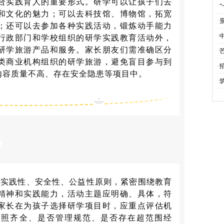
合实践育人的重要形式。研学可以让孩子们去
旅
·
和文化的魅力；可以去科技馆、博物馆，拓宽
·
；还可以去参加各种实践活动，锻炼动手能力
·
行政部门和学校组织的研学实践教育活动外，
研学旅游产品和服务。家长朋友们需准确区分
·
类商业机构组织的研学旅游，避免盲目参与到
垒
·
内容质量不高、存在安全隐患等项目中。
门
·
践性、安全性、公益性原则，紧密围绕教育
精神和实践能力，活动主题应明确、具体，符
家长在为孩子选择研学项目时，应重点评估机
证照齐全、是否管理规范、是否存在超范围经