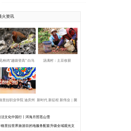
最火资讯
见秧鸡“越级登高” 白马
汤满村：土豆收获
雪山捕获清晰影像
好“丰”景 乡村振兴
添“薯”光
格里拉职业学院 迪庆州
新时代 新征程 新伟业｜菌
族中等专业学校第七届
香漫雪域 产业绘新篇——
廉洁文化中国行丨洱海月照苍山雪
香格里拉世界旅游目的地服务配套升级全域观光文
园文化艺术节活动举行
迪庆州松茸产业发展综述