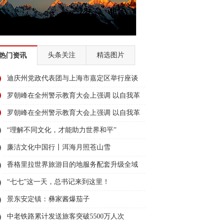
头条关注
精选图片
热门资讯
迪庆州党政代表团与上海市嘉定区举行座谈
罗朝峰在全州警示教育大会上强调 以自我革
命精神坚定不移推进党的作风建设 推动中国
罗朝峰在全州警示教育大会上强调 以自我革
式现代化迪庆实践取得新成效
命精神坚定不移推进党的作风建设 推动中国
“理解不同文化，才能助力世界和平”
式现代化迪庆实践取得新成效
廉洁文化中国行丨洱海月照苍山雪
香格里拉世界旅游目的地服务配套升级全域
观光文旅项目（ 一期 ）开工
“七七”这一天，总书记来到这里！
景东安定镇：彝家酱爆茄子
中老铁路累计发送旅客突破5500万人次