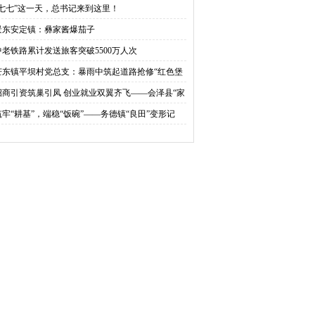
项目（ 一期 ）开工
“七七”这一天，总书记来到这里！
景东安定镇：彝家酱爆茄子
中老铁路累计发送旅客突破5500万人次
芒东镇平坝村党总支：暴雨中筑起道路抢修“红色堡
”
招商引资筑巢引凤 创业就业双翼齐飞——会泽县“家
口”的就业“黄金岗”让幸福不再“远行”
筑牢“耕基”，端稳“饭碗”——务德镇“良田”变形记