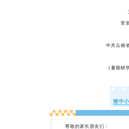
安
中共云南
《
暑期研
致中
尊敬的家长朋友们：