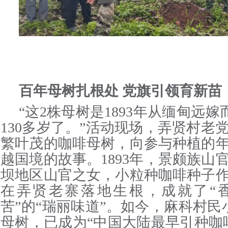
百年母树扎根处 党旗引领育新苗
“这2株母树是1893年从缅甸远嫁
130多岁了。”活动现场，弄贤村老
繁叶茂的咖啡母树，向参与种植的
越国境的故事。1893年，景颇族山
坝地区山官之女，小粒种咖啡种子
在弄贤老寨落地生根，成就了“
苦”的“瑞丽味道”。如今，麻科村民
母树，已成为“中国大陆最早引种咖