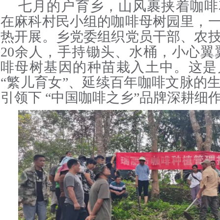
七月的户育乡，山风裹挟着咖啡
在麻科村民小组的咖啡母树园里，
热开展。乡党委组织党员干部、农
20余人，手持锄头、水桶，小心翼
啡母树基因的种苗栽入土中。这是
“繁儿育女”、延续百年咖啡文脉的
引领下 “中国咖啡之乡”品牌深耕细