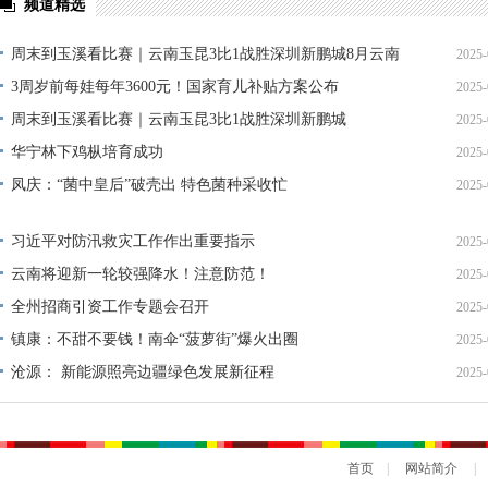
频道精选
周末到玉溪看比赛｜云南玉昆3比1战胜深圳新鹏城8月云南
2025-
玉昆将迎来4个主场赛事
3周岁前每娃每年3600元！国家育儿补贴方案公布
2025-
周末到玉溪看比赛｜云南玉昆3比1战胜深圳新鹏城
2025-
华宁林下鸡枞培育成功
2025-
凤庆：“菌中皇后”破壳出 特色菌种采收忙
2025-
习近平对防汛救灾工作作出重要指示
2025-
云南将迎新一轮较强降水！注意防范！
2025-
全州招商引资工作专题会召开
2025-
镇康：不甜不要钱！南伞“菠萝街”爆火出圈
2025-
沧源： 新能源照亮边疆绿色发展新征程
2025-