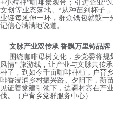
+小粒种”咖啡景观带；引进企业“N
文创等业态落地。“从种苗到杯子
业链每延伸一环，群众钱包就鼓一
记信心满满地说道。
文脉产业双传承 香飘万里铸品牌
围绕咖啡母树文化，乡党委将规划“
风情” 旅游线，让产业与文脉共传
种子，到如今千亩咖啡种植，户育
啡香浸润乡村振兴路。夕阳下，新
见证着党建引领下，边疆村寨在产
伐。（户育乡党群服务中心）