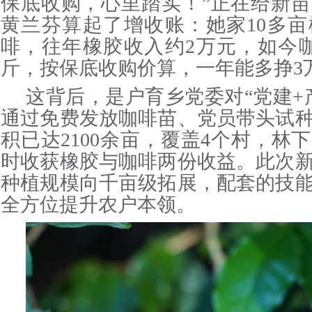
保底收购，心里踏实！”正在给新
黄兰芬算起了增收账：她家10多
啡，往年橡胶收入约2万元，如今咖
斤，按保底收购价算，一年能多挣3
这背后，是户育乡党委对“党建+
通过免费发放咖啡苗、党员带头试
积已达2100余亩，覆盖4个村，林
时收获橡胶与咖啡两份收益。此次
种植规模向千亩级拓展，配套的技
全方位提升农户本领。