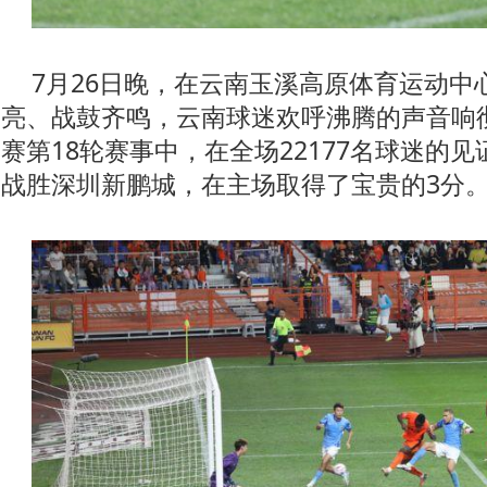
7月26日晚，在云南玉溪高原体育运动中
亮、战鼓齐鸣，云南球迷欢呼沸腾的声音响
赛第18轮赛事中，在全场22177名球迷的见
战胜深圳新鹏城，在主场取得了宝贵的3分