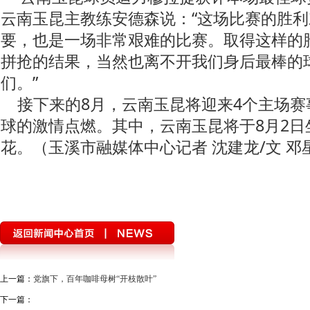
云南玉昆主教练安德森说：“这场比赛的胜
要，也是一场非常艰难的比赛。取得这样的
拼抢的结果，当然也离不开我们身后最棒的
们。”
接下来的8月，云南玉昆将迎来4个主场赛
球的激情点燃。其中，云南玉昆将于8月2日
花。（玉溪市融媒体中心记者 沈建龙/文 邓
上一篇：
党旗下，百年咖啡母树“开枝散叶”
下一篇：