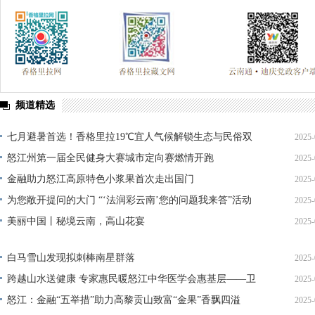
频道精选
七月避暑首选！香格里拉19℃宜人气候解锁生态与民俗双
2025-
重体验
怒江州第一届全民健身大赛城市定向赛燃情开跑
2025-
金融助力怒江高原特色小浆果首次走出国门
2025-
为您敞开提问的大门 “‘法润彩云南’您的问题我来答”活动
2025-
上线
美丽中国丨秘境云南，高山花宴
2025-
白马雪山发现拟刺棒南星群落
2025-
跨越山水送健康 专家惠民暖怒江中华医学会惠基层——卫
2025-
生健康服务公益活动怒江站圆满举行
怒江：金融“五举措”助力高黎贡山致富“金果”香飘四溢
2025-