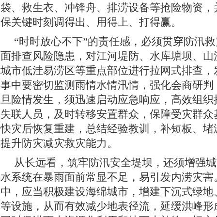
袋、救生衣、冲锋舟、排涝设备等抢险物资，
保关键时刻调得出、用得上、打得赢。
“时时放心不下”的责任感，必须贯穿防汛
面排查风险隐患，对江河堤防、水库塘坝、山
城市低洼易涝区等重点部位进行拉网式排查，
事中要密切监测雨情水情汛情，强化会商研判
旦险情发生，须迅速启动应急响应，高效组织
失联人员，及时转移安置群众，保障受灾群众
快灾后恢复重建，总结经验教训，补短板、堵
提升防灾减灾救灾能力。
从长远看，筑牢防汛安全堤坝，还须增强城
水系统在暴雨面前常显不足，易引发内涝灾害
中，应当积极建设海绵城市，增建下沉式绿地
等设施，从而有效减少地表径流，延缓洪峰形