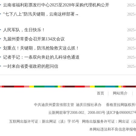
云南省福利彩票发行中心2025至2028年采购代理机构公开
2025-
比选终止公告
“七下八上”防汛关键期，云南这样部署→
2025-
人民军队，生日快乐！
2025-
九届州委常委会召开第134次会议
2025-
划重点！关键期，防汛抢险救灾这么抓！
2025-
记者手记：一条双向奔赴的儿科绿色通道
2025-
一封来自省委省政府的慰问信
2025-