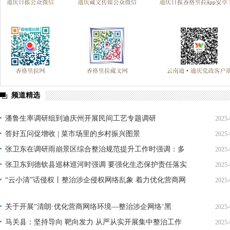
频道精选
潘鲁生率调研组到迪庆州开展民间工艺专题调研
2025-
答好五问促增收 | 菜市场里的乡村振兴图景
2025-
张卫东在调研雨崩景区综合整治规范提升工作时强调：多
2025-
维度推动景区高质量发展
张卫东到德钦县巡林巡河时强调 要强化生态保护责任落实
2025-
坚决守护好绿水青山
“云小清”话侵权丨整治涉企侵权网络乱象 着力优化营商网
2025-
络环境
关于开展“清朗·优化营商网络环境—整治涉企网络‘黑
2025-
嘴’”专项行动的通知
马关县：坚持导向 靶向发力 从严从实开展集中整治工作
2025-