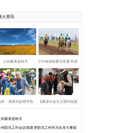
岁月
最火资讯
人间最美是秋天
小中甸传统赛马竞逐 民俗
文旅助力乡村振兴
迪庆：高原兴起研学热
【建设社会主义现代化新
迪庆一日一播报】答好五
人间最美是秋天
全州防汛工作会议强调 把防汛工作作为头等大事抓
问促增收 | 香格里拉松茸