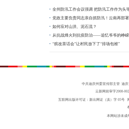
展活动
全州防汛工作会议强调 把防汛工作作为头
确保安全度汛
党政主要负责同志亲自抓防汛！云南再部署
如何应对山洪、泥石流？
从抗战烽火到抗疫防治——追忆爷爷的峥嵘
“殡改茶话会”让村民放下了“排场包袱”