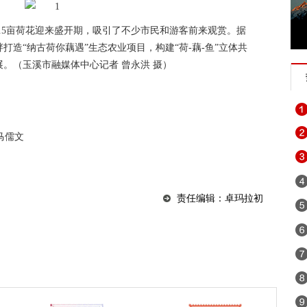
8.5亩荷花迎来盛开期，吸引了不少市民和游客前来观赏。据
造“纳古荷你藕遇”生态农业项目，构建“荷-藕-鱼”立体共
。（玉溪市融媒体中心记者 曾永洪 摄）
。
马儒文
责任编辑：卓玛拉初