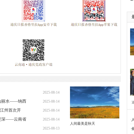
2025-08-14
山丽水——纳西
2025-08-14
评
江州首次开
2025-08-14
更深——云南省
2025-08-14
·
人间最美是秋天
合举办书画联
2025-08-13
·