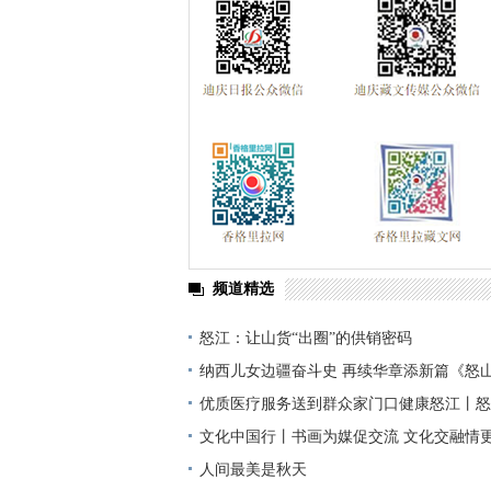
频道精选
怒江：让山货“出圈”的供销密码
纳西儿女边疆奋斗史 再续华章添新篇《怒
儿女在怒江回忆录（二）》文集赢得读者好
优质医疗服务送到群众家门口健康怒江丨怒
展“组团式帮扶专家体检季”活动
文化中国行丨书画为媒促交流 文化交融情
老干部书画协会与怒江州老干部书画协会联
人间最美是秋天