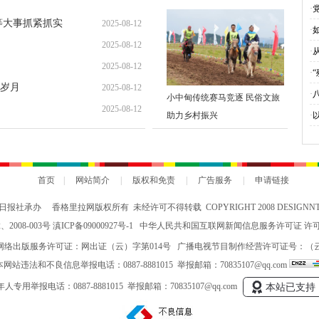
紧
·
等大事抓紧抓实
2025-08-12
·
2025-08-12
·
2025-08-12
·
岁月
2025-08-12
·
小中甸传统赛马竞逐 民俗文旅
2025-08-12
助力乡村振兴
·
的