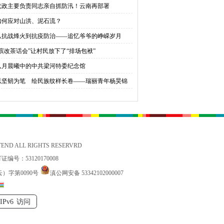
抓实 确保安全度汛
党政主要负责同志亲自抓防汛！云南再部署
——高原山珍变成富民产
如何应对山洪、泥石流？
从抗战烽火到抗疫防治——追忆爷爷的峥嵘岁月
业
“殡改茶话会”让村民放下了“排场包袱”
八月晨曦中的中共梁河特委纪念馆
以坚韧为笔 绘民族纹样长卷——瑞丽青年杨昊锦
十年“文化守护梦”