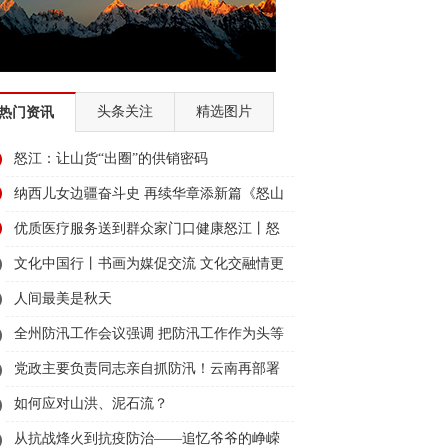
头条关注
精选图片
热门资讯
怒江：让山货“出圈”的供销密码
纳西儿女边疆奋斗史 再续华章添新篇《怒山
丽水——纳西儿女在怒江回忆录（二）》文
优质医疗服务送到群众家门口健康怒江丨怒
集赢得读者好评
江州首次开展“组团式帮扶专家体检季”活动
文化中国行丨书画为媒促交流 文化交融情更
深——云南省老干部书画协会与怒江州老干
人间最美是秋天
部书画协会联合举办书画联展活动
全州防汛工作会议强调 把防汛工作作为头等
大事抓紧抓实 确保安全度汛
党政主要负责同志亲自抓防汛！云南再部署
如何应对山洪、泥石流？
从抗战烽火到抗疫防治——追忆爷爷的峥嵘