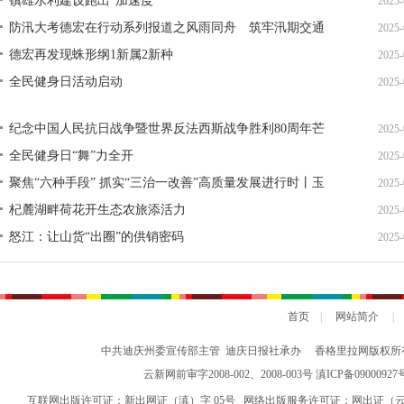
镇雄水利建设跑出“加速度”
2025-
防汛大考德宏在行动系列报道之风雨同舟 筑牢汛期交通
2025-
安全屏障
德宏再发现蛛形纲1新属2新种
2025-
全民健身日活动启动
2025-
纪念中国人民抗日战争暨世界反法西斯战争胜利80周年芒
2025-
市举办群众性主题活动
全民健身日“舞”力全开
2025-
聚焦“六种手段” 抓实“三治一改善”高质量发展进行时丨玉
2025-
溪久久为功守护好“三湖”碧水清波
杞麓湖畔荷花开生态农旅添活力
2025-
怒江：让山货“出圈”的供销密码
2025-