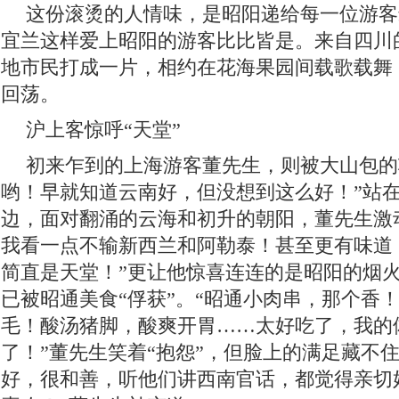
这份滚烫的人情味，是昭阳递给每一位游客
宜兰这样爱上昭阳的游客比比皆是。来自四川
地市民打成一片，相约在花海果园间载歌载舞
回荡。
沪上客惊呼“天堂”
初来乍到的上海游客董先生，则被大山包的
哟！早就知道云南好，但没想到这么好！”站
边，面对翻涌的云海和初升的朝阳，董先生激
我看一点不输新西兰和阿勒泰！甚至更有味道，
简直是天堂！”更让他惊喜连连的是昭阳的烟
已被昭通美食“俘获”。“昭通小肉串，那个香
毛！酸汤猪脚，酸爽开胃……太好吃了，我的
了！”董先生笑着“抱怨”，但脸上的满足藏不
好，很和善，听他们讲西南官话，都觉得亲切