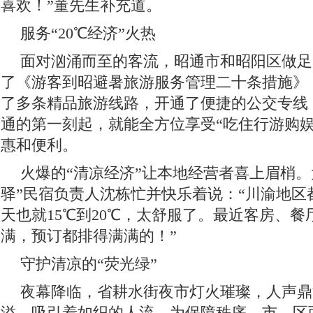
喜欢！”董先生补充道。
服务“20℃经济”火热
面对汹涌而至的客流，昭通市和昭阳区做足
了《游客到昭避暑旅游服务管理二十条措施》
了多条精品旅游线路，开通了便捷的公交专线
通的第一刻起，就能全方位享受“吃住行游购娱
惠和便利。
火爆的“清凉经济”让本地经营者喜上眉梢。
驿”民宿负责人沈栋忙并快乐着说：“川渝地区
天也就15℃到20℃，太舒服了。最近客房、
满，预订都排得满满的！”
守护清凉的“荧光绿”
夜幕降临，省耕水街夜市灯火璀璨，人声鼎
溢，吸引着如织的人流。为保障秩序，市、区