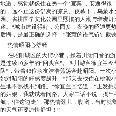
地道，感觉就像住在另一个‘宜宾’，安逸得很！
的，远不止这份舒爽的凉意。夜幕下，乌蒙水
园、省耕国学文化公园里熙攘的人潮与璀璨灯
迷。“城市建设得好，公园多，夜晚的昭通更
后悔，是最正确的选择！”张慧的语气斩钉截
热情昭阳心舒畅
在昭阳城区的大街小巷，操着川渝口音的游
是连续10多年的“回头客”。四川游客徐宜兰今
队”，带着48位亲友浩浩荡荡奔赴昭阳。一次
她对昭阳的好感度飙升。“那天去找住在桃源
生地不熟找不到路。”徐宜兰回忆道，“正发愁
的姑娘，我就试着问路。人家二话不说，掏出
航，‘往这边走’，那热情劲儿，哎哟，当时就觉
的天气还要凉快舒坦！”