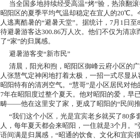
当全国多地持续经受高温“烤”验，热浪翻
昭阳区的夏季平均气温却稳定在宜人的20℃。
人逃离酷暑的“避暑天堂”。据统计，7月1日至
待避暑游客达300.86万人次。他们不仅为清
了“家”的归属感。
避暑游客变“新市民”
清晨，阳光和煦，昭阳区御峰云府小区的广
人张慧气定神闲地打着太极，一招一式尽显从
昭阳特有的清冽空气。“慧哥”是小区居民对他
7年在昭阳度过整个夏天。他对昭阳的爱，早已
畴——他在这里安了家，更成了昭阳的“民间推
“我们这个小区，光是宜宾老乡就买了80多
人，每年夏天都会来昭阳，一住就是3个月。”
语间满是归属感，“昭通的饮食、文化和宜宾