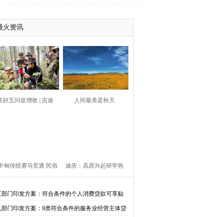
改工作 高质量推进南姐（极）洛规范有序发
最火资讯
展
答好五问促增收 | 吉迪
人间最美是秋天
村：线下保育促繁 线上
点“菌”成金
中甸传统赛马竞逐 民俗
迪庆：高原兴起研学热
文旅助力乡村振兴
三部门印发方案：符合条件的个人消费贷款可享贴
九部门印发方案：8类符合条件的服务业经营主体贷