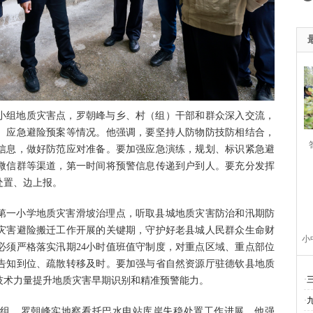
小组地质灾害点，罗朝峰与乡、村（组）干部和群众深入交流，
、应急避险预案等情况。他强调，要坚持人防物防技防相结合，
信息，做好防范应对准备。要加强应急演练，规划、标识紧急避
微信群等渠道，第一时间将预警信息传递到户到人。要充分发挥
处置、边上报。
第一小学地质灾害滑坡治理点，听取县城地质灾害防治和汛期防
灾害避险搬迁工作开展的关键期，守护好老县城人民群众生命财
小
必须严格落实汛期24小时值班值守制度，对重点区域、重点部位
告知到位、疏散转移及时。要加强与省自然资源厅驻德钦县地质
·
技术力量提升地质灾害早期识别和精准预警能力。
息
·
小组，罗朝峰实地察看托巴水电站库岸失稳处置工作进展。他强