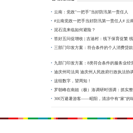
云南：党政“一把手”当好防汛第一责任人
#云南党政一把手当好防汛第一责任人# 云
手”当好防汛第一责任人
泥石流来临如何避险？
答好五问促增收 | 吉迪村：线下保育促繁 线
三部门印发方案：符合条件的个人消费贷款
九部门印发方案：8类符合条件的服务业经
贴息
迪庆州司法局 迪庆州人民政府行政执法协
集行政执法领域突出问题线索的公告
这组数字，望周知！
罗朝峰在南姐（极）洛调研时强调：抓实整
推进南姐（极）洛规范有序发展
300万避暑游客——昭阳，清凉中有“家”的