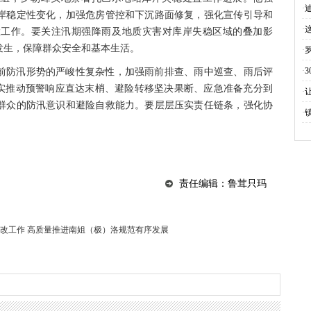
款
·
岸稳定性变化，加强危房管控和下沉路面修复，强化宣传引导和
关
·
置工作。要关注汛期强降雨及地质灾害对库岸失稳区域的叠加影
发生，保障群众安全和基本生活。
·
高
·
前防汛形势的严峻性复杂性，加强雨前排查、雨中巡查、雨后评
切实推动预警响应直达末梢、避险转移坚决果断、应急准备充分到
·
群众的防汛意识和避险自救能力。要层层压实责任链条，强化协
·
责任编辑：鲁茸只玛
改工作 高质量推进南姐（极）洛规范有序发展