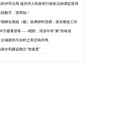
可享贴息
迪庆州司法局 迪庆州人民政府行政执法协调监督局
于征集行政执法领域突出问题线索的公告
这组数字，望周知！
罗朝峰在南姐（极）洛调研时强调：抓实整改工作
质量推进南姐（极）洛规范有序发展
300万避暑游客——昭阳，清凉中有“家”的味道
让古城新韵与乡村之美交响共鸣
镇雄水利建设跑出“加速度”