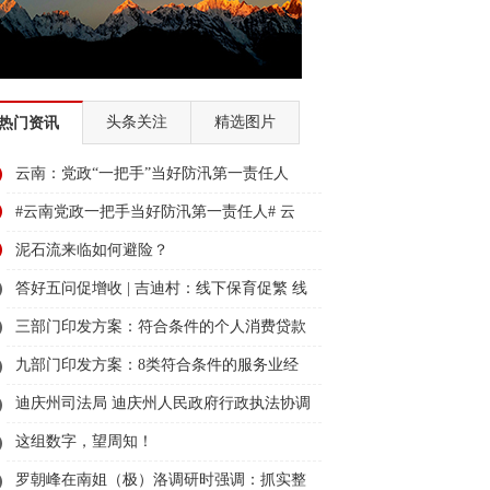
头条关注
精选图片
热门资讯
云南：党政“一把手”当好防汛第一责任人
#云南党政一把手当好防汛第一责任人# 云
南：党政“一把手”当好防汛第一责任人
泥石流来临如何避险？
答好五问促增收 | 吉迪村：线下保育促繁 线
上点“菌”成金
三部门印发方案：符合条件的个人消费贷款
可享贴息
九部门印发方案：8类符合条件的服务业经
营主体贷款可享贴息
迪庆州司法局 迪庆州人民政府行政执法协调
监督局关于征集行政执法领域突出问题线索
这组数字，望周知！
的公告
罗朝峰在南姐（极）洛调研时强调：抓实整