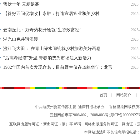
钟接种圈
蛰伏十年 云糖逆袭
2025-
【答好五问促增收】永胜：打造宜居宜业和美乡村
2025-
云南丘北：万寿菊花开绘就“生态致富经”
2025-
湖光山色共谱浪漫
2025-
澄江飞大田： 在青山绿水间绘就乡村旅游美好画卷
2025-
“后高考经济”升温 青春消费为市场注入新活力
2025-
1982年国内首次发现命名，目前野生仅存19株华宁：龙形
2025-
奇树披“蓑衣”——寻找玉溪名木古树系列报道之“华宁蓑衣
龙树”