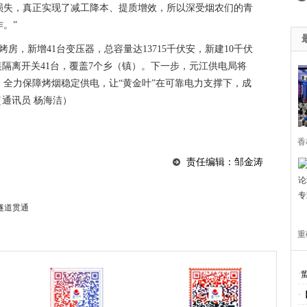
损失，真正实现了减工降本、提质增效，所以深受烟农们的青
。”
电烤房，新增41台变压器，总容量达13715千伏安，新建10千伏
米，安装隔离开关41台，覆盖7个乡（镇）。下一步，元江供电局将
全力保障烤烟稳定供电，让“黄金叶”在可靠电力支撑下，成
（通讯员 杨海洁）
香
责任编辑：邹金涛
长隧道贯通
重
（
·
·