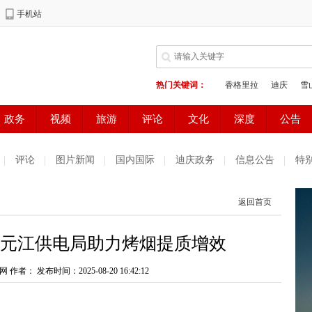
评论
图片新闻
国内国际
迪庆政务
信息公告
特
返回首页
当元江供电局助力烤烟提质增效
网 作者：
发布时间：2025-08-20 16:42:12