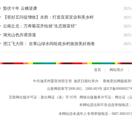
钟接种圈
蛰伏十年 云糖逆袭
2025-
【答好五问促增收】永胜：打造宜居宜业和美乡村
2025-
云南丘北：万寿菊花开绘就“生态致富经”
2025-
湖光山色共谱浪漫
2025-
澄江飞大田： 在青山绿水间绘就乡村旅游美好画卷
2025-