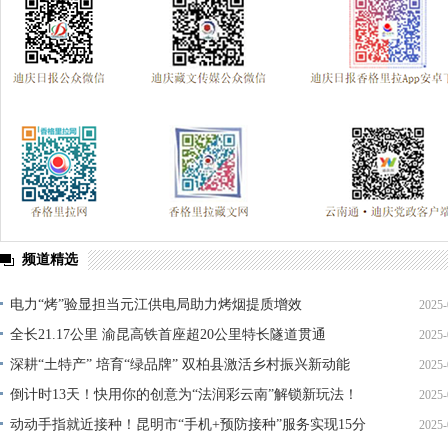
频道精选
电力“烤”验显担当元江供电局助力烤烟提质增效
2025-
全长21.17公里 渝昆高铁首座超20公里特长隧道贯通
2025-
深耕“土特产” 培育“绿品牌” 双柏县激活乡村振兴新动能
2025-
倒计时13天！快用你的创意为“法润彩云南”解锁新玩法！
2025-
动动手指就近接种！昆明市“手机+预防接种”服务实现15分
2025-