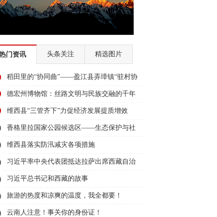
头条关注
精选图片
热门资讯
稻田里的“协同曲”——盈江县弄璋镇“驻村协
同日”机制疏通边疆治理“末梢”
德宏州博物馆：丝路文明与民族交融的千年
对话
维西县“三管齐下”力促经济发展提质增效
香格里拉国家公园候选区——生态保护与社
区发展共生的典范
维西县落实防汛减灾各项措施
习近平率中央代表团抵达拉萨出席西藏自治
区成立60周年庆祝活动
习近平总书记和西藏的故事
旅游的热度和凉爽的温度，我全都要！
云南人注意！事关你的身份证！