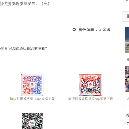
业创优提质高质量发展。（完）
责任编辑：邹金涛
同日”机制疏通边疆治理“末梢”
难
·
·
三