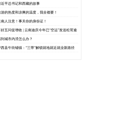
0周年庆祝活动
习近平总书记和西藏的故事
赛中创佳绩
旅游的热度和凉爽的温度，我全都要！
云南人注意！事关你的身份证！
答好五问促增收 | 云南迪庆今年已“空运”发送松茸逾
83吨
遇到城市内涝怎么办？
泸西县午街铺镇：“三带”解锁就地就近就业新路径