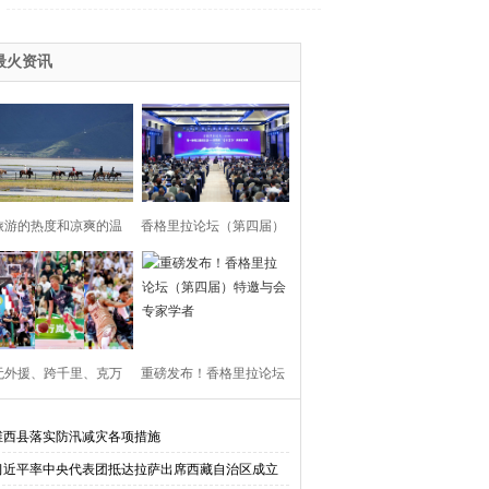
最火资讯
旅游的热度和凉爽的温
香格里拉论坛（第四届）
度，我全都要！
开幕
无外援、跨千里、克万
重磅发布！香格里拉论坛
！香格里拉队在2025第
（第四届）特邀与会专家
维西县落实防汛减灾各项措施
习近平率中央代表团抵达拉萨出席西藏自治区成立
届“陕西村BA”文旅挑战
学者