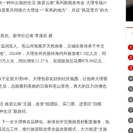
“有一种叫云南的生活·旅居云南”系列新闻发布会·大理专场21
居客共同推介大理这一“有风的地方”，共议“风花雪月”的大
风光。新华社记者 李溪岩 摄
爽、温润宜人。苍山洱海展开天然画卷，古城街巷传承千年文
”。2024年，大理全州共接待海内外旅游者1.1亿人次，同
73万人次，同比增长11.27％，实现旅游总花费878.69亿元，
。
孩子定居大理6年。大理包容友好的社区氛围，让他将大理视
碌之后，总能看到美丽的日落和苍山景色，再大的压力仿佛也
活·旅居云南”主题，改变“组团队、买门票、进景区”旧模
种生活”新路径。
，下一步大理将在品牌化、标准化中完善旅居村配套服务，拓
展试点工作，推行旅居联农带农益农新模式，大力推进“文旅