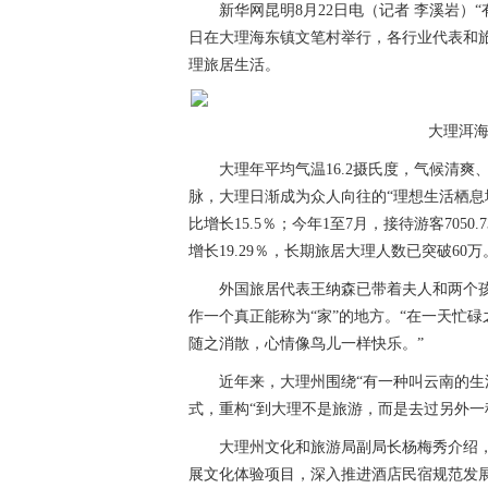
新华网昆明8月22日电（记者 李溪岩）
日在大理海东镇文笔村举行，各行业代表和旅
理旅居生活。
大理洱海
大理年平均气温16.2摄氏度，气候清
脉，大理日渐成为众人向往的“理想生活栖息地
比增长15.5％；今年1至7月，接待游客7050.
增长19.29％，长期旅居大理人数已突破60万
外国旅居代表王纳森已带着夫人和两个
作一个真正能称为“家”的地方。“在一天忙
随之消散，心情像鸟儿一样快乐。”
近年来，大理州围绕“有一种叫云南的生
式，重构“到大理不是旅游，而是去过另外一
大理州文化和旅游局副局长杨梅秀介绍
展文化体验项目，深入推进酒店民宿规范发