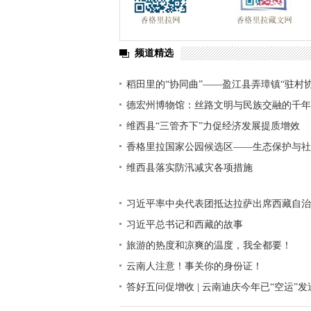
频道精选
稻田里的“协同曲”——盈江县弄璋镇“驻村
边疆治理“末梢”
德宏州博物馆：丝路文明与民族交融的千年
维西县“三管齐下”力促经济发展提质增效
香格里拉国家公园候选区——生态保护与社
典范
维西县落实防汛减灾各项措施
习近平率中央代表团抵达拉萨出席西藏自治
庆祝活动
习近平总书记和西藏的故事
旅游的热度和凉爽的温度，我全都要！
云南人注意！事关你的身份证！
答好五问促增收 | 云南迪庆今年已“空运”发