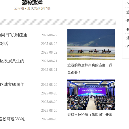
6
·
·
·
·
协同日”机制疏通
2025-08-22
5
·
对话
2025-08-22
·
2025-08-22
区发展共生的
2025-08-21
旅游的热度和凉爽的温度，我
2025-08-21
全都要！
区成立60周年
2025-08-20
2025-08-20
2025-08-20
2025-08-20
香格里拉论坛（第四届）开幕
送松茸逾583吨
2025-08-20