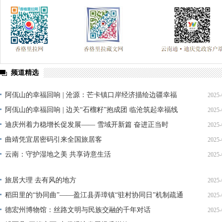
频道精选
阿佤山的幸福回响 | 沧源：芒卡镇口岸经济描绘边疆幸福
2025-
新图景
阿佤山的幸福回响 | 边关“石榴籽”抱成团 临沧筑起幸福线
2025-
迪庆州着力稳增长促发展—— 雪域开新篇 奋进正当时
2025-
曲靖凭宜居密码引来全国旅居客
2025-
云南：守护湿地之美 共享诗意生活
2025-
旅居大理 去有风的地方
2025-
稻田里的“协同曲”——盈江县弄璋镇“驻村协同日”机制疏通
2025-
边疆治理“末梢”
德宏州博物馆：丝路文明与民族交融的千年对话
2025-