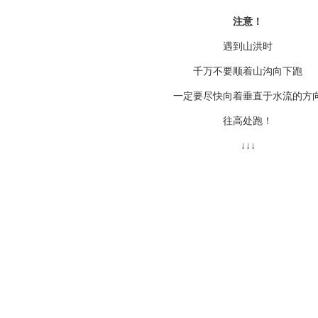
注意！
遇到山洪时
千万不要顺着山沟向下跑
一定要尽快向着垂直于水流的方
往高处跑！
↓↓↓