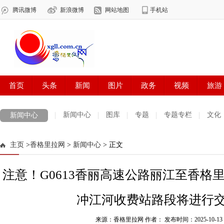
新闻中心
图库
专题
专题专栏
文化
新闻中心
数字报刊
迪庆手机报
摄影世界
测试
普达措国家公园
主页
>
香格里拉网
>
新闻中心
> 正文
法治迪庆
周边地区
生活资讯
迪庆妇女网
中共迪庆州委
注意！G0613香丽高速公路丽江至香格
冲江河收费站路段将进行
来源：香格里拉网 作者：
发布时间：2025-10-13 1