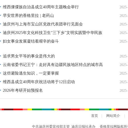
维西傈僳族自治县成立40周年主题晚会举行
2025-
早安世界的香格里拉 | 老药山
2025-
迪庆州与上海市宝山区党政代表团举行见面会
2025-
迪庆州2025年文化科技卫生“三下乡”文明实践暨中华民族
2025-
共有精神家园建设专场演出精彩上演
妇女事业发展凝结着艰辛的奋斗
2025-
追求男女平等的事业是伟大的
2025-
云南省委书记王宁：走好具有边疆民族地区特点的城市高
2025-
质量发展之路
这些避险逃生知识，一定要掌握
2025-
维西县成立40周年庆祝活动将于12日启动
2025-
2026年考研开始预报名
2025-