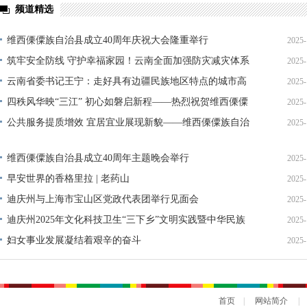
频道精选
维西傈僳族自治县成立40周年庆祝大会隆重举行
2025-
筑牢安全防线 守护幸福家园！云南全面加强防灾减灾体系
2025-
建设，积极应对各类自然灾害
云南省委书记王宁：走好具有边疆民族地区特点的城市高
2025-
质量发展之路
四秩风华映“三江” 初心如磐启新程——热烈祝贺维西傈僳
2025-
族自治县成立40周年
公共服务提质增效 宜居宜业展现新貌——维西傈僳族自治
2025-
县成立40年来教育医疗城市建设综述​
维西傈僳族自治县成立40周年主题晚会举行
2025-
早安世界的香格里拉 | 老药山
2025-
迪庆州与上海市宝山区党政代表团举行见面会
2025-
迪庆州2025年文化科技卫生“三下乡”文明实践暨中华民族
2025-
共有精神家园建设专场演出精彩上演
妇女事业发展凝结着艰辛的奋斗
2025-