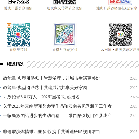
频道精选
政能量·典型引路⑥丨智慧治理，让城市生活更美好
2025-
政能量·典型引路⑦丨共建共治共享美好家园
2025-
计划招录3.81万人！2026“国考”明起报名
2025-
关于2025年云南新闻奖参评作品和云南省优秀新闻工作者
2025-
参评人员通过初审的公示
一幅民族团结进步的生动画卷——维西傈僳族自治县成立
2025-
40周年成就展侧记
非遗展演燃情维西显多彩 携手共谱迪庆民族团结曲
2025-