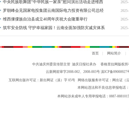
中央民族歌舞团“中华民族一家亲”慰问演出活动走进维西
2025-
罗朝峰会见国家电投集团云南国际电力投资有限公司总经
2025-
理霍海平一行
维西傈僳族自治县成立40周年庆祝大会隆重举行
2025-
筑牢安全防线 守护幸福家园！云南全面加强防灾减灾体系
2025-
建设，积极应对各类自然灾害