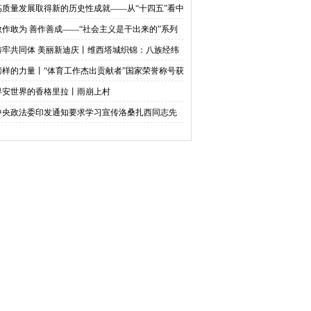
新蓝图
高质量发展取得新的历史性成就——从“十四五”看中
即将温暖启航
答卷
敢作敢为 善作善成——“社会主义是干出来的”系列
评之二
铸牢共同体 美丽新迪庆丨维西塔城织锦：八族经纬
山河
榜样的力量丨“体育工作杰出贡献者”国家荣誉称号获
者——张燮林
早安世界的香格里拉丨雨崩上村
中央政法委印发通知要求学习宣传洛桑扎西同志先
事迹