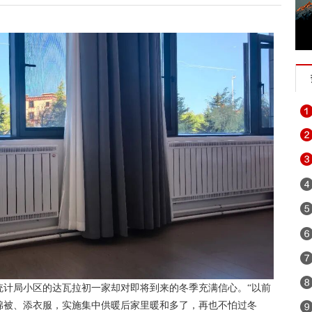
统计局小区的达瓦拉初一家却对即将到来的冬季充满信心。“以前
棉被、添衣服，实施集中供暖后家里暖和多了，再也不怕过冬