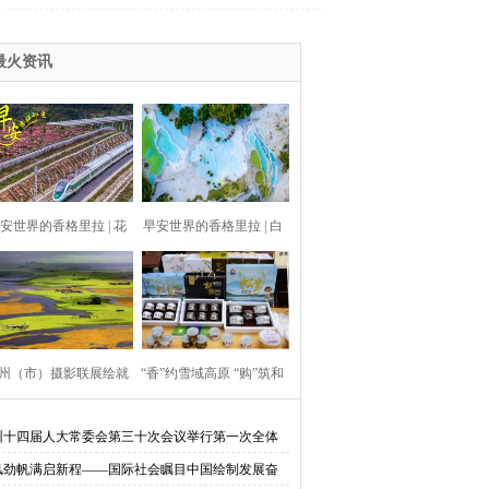
族经纬绣山河
最火资讯
安世界的香格里拉 | 花
早安世界的香格里拉 | 白
海映天路
水台
州（市）摄影联展绘就
“香”约雪域高原 “购”筑和
南多彩画卷 | 今日，目
美乡村——央企消费帮扶
州十四届人大常委会第三十次会议举行第一次全体
议
风劲帆满启新程——国际社会瞩目中国绘制发展奋
光锁定迪庆
聚力行动（云南迪庆场）