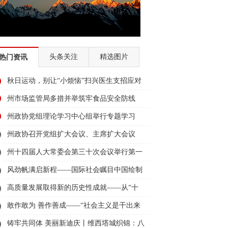
头条关注
精选图片
热门资讯
秋日运动，别让“小烦恼”扫兴医生支招应对
腿抽筋、臀部疼痛
州市场监管局多措并举筑牢食品安全防线
州政协党组理论学习中心组举行专题学习
州政协召开党组扩大会议、主席扩大会议
州十四届人大常委会第三十次会议举行第一
次全体会议
风劲帆满启新程——国际社会瞩目中国绘制
发展奋进新蓝图
高质量发展取得新的历史性成就——从“十
四五”看中国答卷
敢作敢为 善作善成——“社会主义是干出来
的”系列述评之二
铸牢共同体 美丽新迪庆丨维西塔城织锦：八