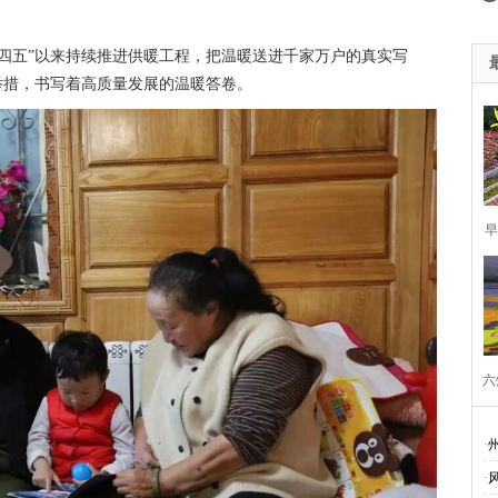
四五”以来持续推进供暖工程，把温暖送进千家万户的真实写
举措，书写着高质量发展的温暖答卷。
早
六
云
·
会
·