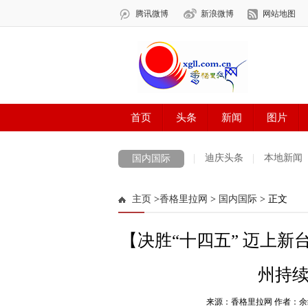
迪庆头条
本地新闻
国内国际
主页
>
香格里拉网
>
国内国际
> 正文
【决胜“十四五” 迈上新
州持
来源：香格里拉网 作者：余