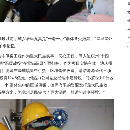
进
·
国
·
述
·
越
绣
·
得
·
暖以前，城乡居民尤其是“一老一小”群体备受煎熬。“屋里屋外
冬季记忆。
·
进
集中供暖工程作为重大民生实事、民心工程，写入迪庆州“十四
的“温暖战役”在雪域高原全面打响。作为项目实施主体，迪庆州
司）统筹布局城镇集中供热、区域锅炉改造、清洁能源替代三项
资124.8亿元。州热力公司副总经理余建锋说：“我们采用‘分区
老一小’群体集中的区域供暖，确保有限的资源发挥最大民生效
7万平方米，为我州居民提供了更为温暖、舒适的过冬环境。”