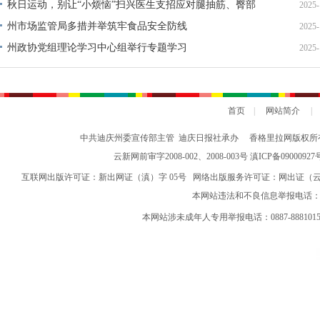
公告
秋日运动，别让“小烦恼”扫兴医生支招应对腿抽筋、臀部
2025-
疼痛
州市场监管局多措并举筑牢食品安全防线
2025-
州政协党组理论学习中心组举行专题学习
2025-