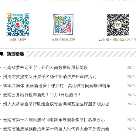
频道精选
云南省委书记王宁：开启云南数据应用新阶段
2025-
州消防救援支队开展千名师生学消防户外宣传活动
2025-
铸牢共同体 美丽新迪庆丨倮那村：高山峡谷间奏响和谐乐
2025-
章
云南公务出行租车新规！11月1日起施行！
2025-
州人大常委会举行联组会议专题询问基层医疗服务能力提
2025-
升情况
云南省第十四届民族民间歌舞乐展演获奖节目名单公示，
2025-
迪庆州再获佳绩！
云南省迪庆藏族自治州第十四届人民代表大会常务委员会
2025-