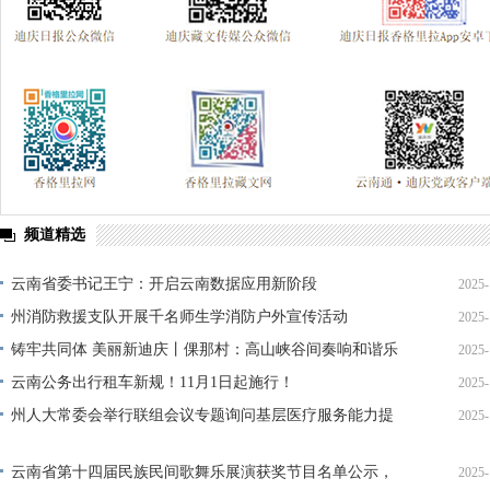
频道精选
云南省委书记王宁：开启云南数据应用新阶段
2025-
州消防救援支队开展千名师生学消防户外宣传活动
2025-
铸牢共同体 美丽新迪庆丨倮那村：高山峡谷间奏响和谐乐
2025-
章
云南公务出行租车新规！11月1日起施行！
2025-
州人大常委会举行联组会议专题询问基层医疗服务能力提
2025-
升情况
云南省第十四届民族民间歌舞乐展演获奖节目名单公示，
2025-